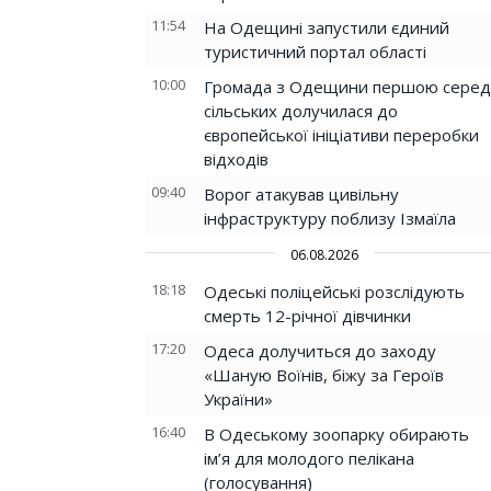
11:54
На Одещині запустили єдиний
туристичний портал області
10:00
Громада з Одещини першою серед
сільських долучилася до
європейської ініціативи переробки
відходів
09:40
Ворог атакував цивільну
інфраструктуру поблизу Ізмаїла
06.08.2026
18:18
Одеські поліцейські розслідують
смерть 12-річної дівчинки
17:20
Одеса долучиться до заходу
«Шаную Воїнів, біжу за Героїв
України»
16:40
В Одеському зоопарку обирають
ім’я для молодого пелікана
(голосування)