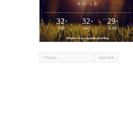
H 31 • L 31
32
32
29
°
°
°
FRI
SAT
SUN
Weather from OpenWeatherMap