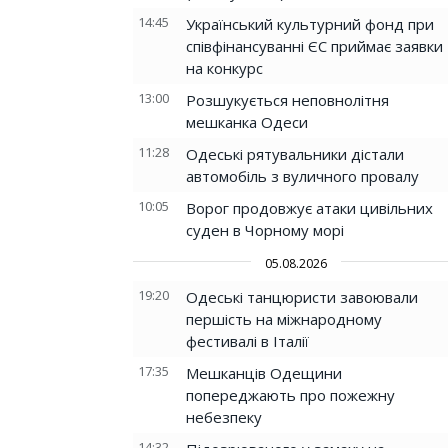
14:45
Український культурний фонд при
співфінансуванні ЄС приймає заявки
на конкурс
13:00
Розшукується неповнолітня
мешканка Одеси
11:28
Одеські рятувальники дістали
автомобіль з вуличного провалу
10:05
Ворог продовжує атаки цивільних
суден в Чорному морі
05.08.2026
19:20
Одеські танцюристи завоювали
першість на міжнародному
фестивалі в Італії
17:35
Мешканців Одещини
попереджають про пожежну
небезпеку
14:32