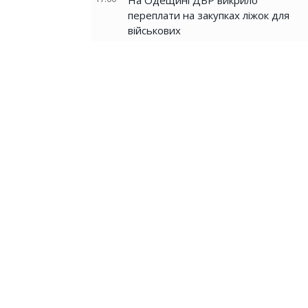
На Одещині ДБР викрило
переплати на закупках ліжок для
військових