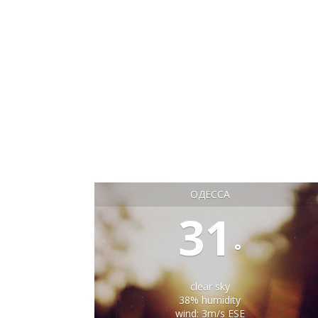
ОДЕССА
31
°
clear sky
38% humidity
wind: 3m/s ESE