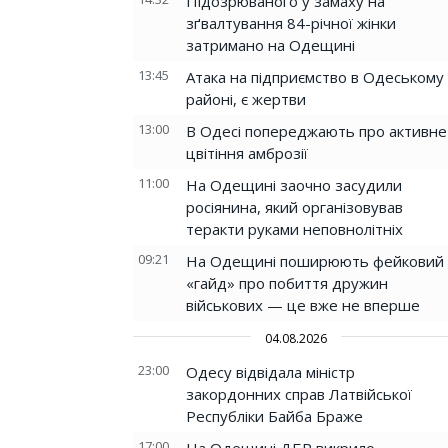
Підозрюваного у замаху на
зґвалтування 84-річної жінки
затримано на Одещині
13:45
Атака на підприємство в Одеському
районі, є жертви
13:00
В Одесі попереджають про активне
цвітіння амброзії
11:00
На Одещині заочно засудили
росіянина, який організовував
теракти руками неповнолітніх
09:21
На Одещині поширюють фейковий
«гайд» про побиття дружин
військових — це вже не вперше
04.08.2026
23:00
Одесу відвідала міністр
закордонних справ Латвійської
Республіки Байба Браже
17:00