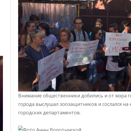
Внимание общественники добились и от мэра г
города выслушал зоозащитников и сослался на
городских департаментов.