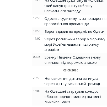
На Одещині судитимуть чоловіка,
який кинув гранату поблизу
навчального закладу
12:50
Одесита судитимуть за поширення
проросійської пропаганди
11:58
Ворог вдарив по предмістю Одеси
11:00
Через російський терор у Чорному
морі Україна надасть підтримку
аграріям
09:35
Зранку Південь Одещини знову
опинився під ворожою атакою
03.08.2026
20:59
Неповнолітня дитина загинула
через ДТП у Біляївській громаді
16:00
На Одещині стартував конкурс
образотворчого мистецтва імені
Михайла Божія