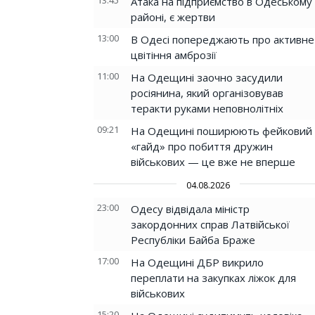
13:45
Атака на підприємство в Одеському
районі, є жертви
13:00
В Одесі попереджають про активне
цвітіння амброзії
11:00
На Одещині заочно засудили
росіянина, який організовував
теракти руками неповнолітніх
09:21
На Одещині поширюють фейковий
«гайд» про побиття дружин
військових — це вже не вперше
04.08.2026
23:00
Одесу відвідала міністр
закордонних справ Латвійської
Республіки Байба Браже
17:00
На Одещині ДБР викрило
переплати на закупках ліжок для
військових
15:20