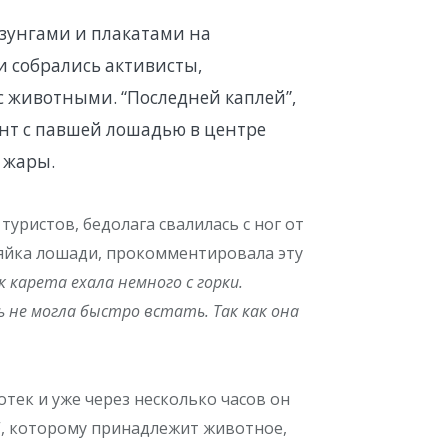
озунгами и плакатами на
и собрались активисты,
 животными. “Последней каплей”,
нт с павшей лошадью в центре
й жары.
туристов, бедолага свалилась с ног от
зяйка лошади, прокомментировала эту
 карета ехала немного с горки.
 не могла быстро встать. Так как она
отек и уже через несколько часов он
о”, которому принадлежит животное,