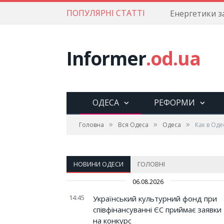
ПОПУЛЯРНІ СТАТТІ
Informer
.od.ua
ОДЕСА
РЕФОРМИ
»
»
»
Головна
Вся Одеса
Одеса
Как в Од
НОВИНИ ОДЕСИ
ГОЛОВНІ
06.08.2026
14:45
Український культурний фонд при
співфінансуванні ЄС приймає заявки
на конкурс