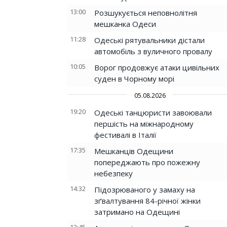
13:00
Розшукується неповнолітня
мешканка Одеси
11:28
Одеські рятувальники дістали
автомобіль з вуличного провалу
10:05
Ворог продовжує атаки цивільних
суден в Чорному морі
05.08.2026
19:20
Одеські танцюристи завоювали
першість на міжнародному
фестивалі в Італії
17:35
Мешканців Одещини
попереджають про пожежну
небезпеку
14:32
Підозрюваного у замаху на
зґвалтування 84-річної жінки
затримано на Одещині