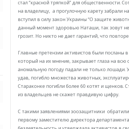
стал “красной тряпкой” для общественности. С
на владелицу, а прогулочную карету забрали н
вступил в силу закон Украины “О защите живот
данный момент здоровью Наташи, так зовут н
грозит. Но никто не дает гарантий, что повторе
Главные претензии активистов были посланы в
который на их мнение, закрывает глаза на вс
аномальную погоду падали не только лошади. 
удав, погибло множества животных, эксплуатир
Стараконке погибли более 60 котят и щенков. С
из владельцев не скажет правдивую цифру.
С такими заявлениями зоозащитники обратили
первому заместителю директора департамента.
бездеятельность и утверждала активистов в с