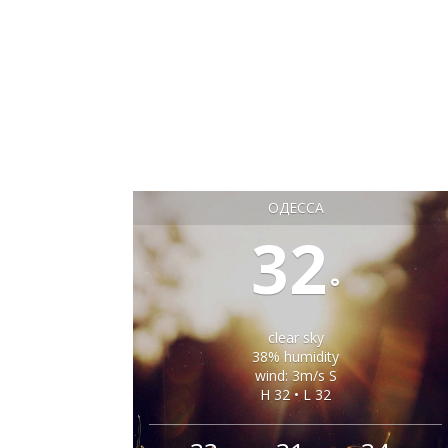
ОДЕССА
32
°
clear sky
38% humidity
wind: 3m/s S
H 32 • L 32