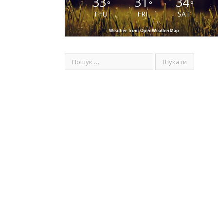
33
31
34
°
°
°
THU
FRI
SAT
Weather from OpenWeatherMap