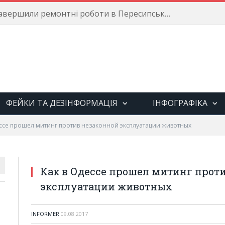
Енергетики завершили ремонтні роботи в Пересипському районі
ФЕЙКИ ТА ДЕЗІНФОРМАЦІЯ
ІНФОГРАФІКА
ессе прошел митинг против незаконной эксплуатации животных
Как в Одессе прошел митинг прот
эксплуатации животных
INFORMER
09.08.2017