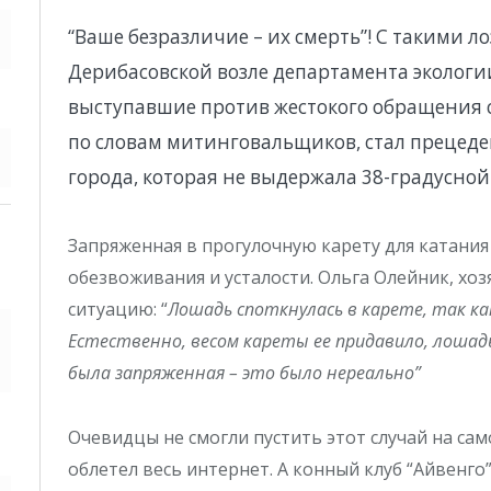
“Ваше безразличие – их смерть”! С такими л
Дерибасовской возле департамента экологи
выступавшие против жестокого обращения с
по словам митинговальщиков, стал прецеде
города, которая не выдержала 38-градусно
Запряженная в прогулочную карету для катания 
обезвоживания и усталости. Ольга Олейник, хо
ситуацию: “
Лошадь споткнулась в карете, так как
Естественно, весом кареты ее придавило, лошадь
была запряженная – это было нереально”
Очевидцы не смогли пустить этот случай на сам
облетел весь интернет. А конный клуб “Айвенг