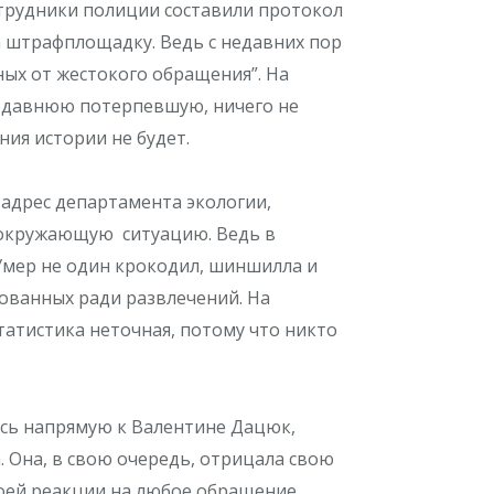
отрудники полиции составили протокол
а штрафплощадку. Ведь с недавних пор
ных от жестокого обращения”. На
едавнюю потерпевшую, ничего не
ния истории не будет.
 адрес департамента экологии,
ю окружающую ситуацию. Ведь в
Умер не один крокодил, шиншилла и
ованных ради развлечений. На
татистика неточная, потому что никто
сь напрямую к Валентине Дацюк,
 Она, в свою очередь, отрицала свою
воей реакции на любое обращение