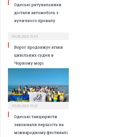
Одеські рятувальники
дістали автомобіль з
вуличного провалу
06.08.2026 10:05
Ворог продовжує атаки
цивільних суден в
Чорному морі
05.08.2026 19:20
Одеські танцюристи
завоювали першість на
міжнародному фестивалі