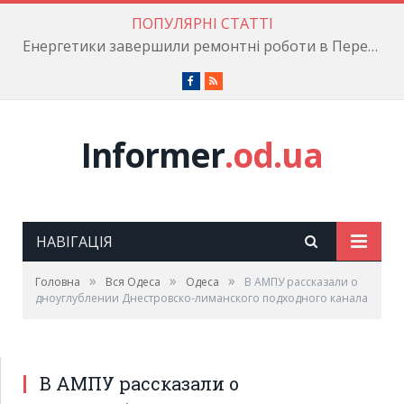
ПОПУЛЯРНІ СТАТТІ
Енергетики завершили ремонтні роботи в Пересипському районі
Facebook
RSS
Informer
.od.ua
НАВІГАЦІЯ
»
»
»
Головна
Вся Одеса
Одеса
В АМПУ рассказали о
дноуглублении Днестровско-лиманского подходного канала
В АМПУ рассказали о