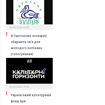
06.08.2026 16:40
В Одеському зоопарку
обирають ім’я для
молодого пелікана
(голосування)
06.08.2026 14:45
Український культурний
фонд при