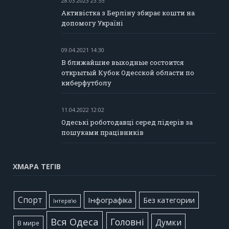
28.03.2023 23:55
Активістка з Берліну збирає кошти на
допомогу Україні
09.04.2021 14:30
В ближайшие выходные состоится
открытый Кубок Одесской области по
киберфутболу
11.04.2022 12:02
Одеські роботодавці серед лідерів за
пошуками працівників
ХМАРА ТЕГІВ
Cпорт
Інфографіка
Без категории
Інтерв'ю
Вся Одеса
Головні
Думки
В мире