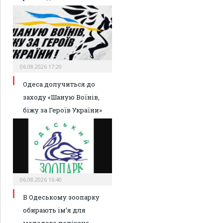
06.08.2026 17:20
Одеса долучиться до
заходу «Шаную Воїнів,
біжу за Героїв України»
06.08.2026 16:40
В Одеському зоопарку
обирають ім’я для