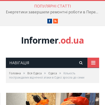
ПОПУЛЯРНІ СТАТТІ
Енергетики завершили ремонтні роботи в Пересипському районі
Facebook
RSS
Informer
.od.ua
НАВІГАЦІЯ
»
»
»
Головна
Вся Одеса
Одеса
Кількість
постраждалих від нічної атаки в Одесі зросла до семи