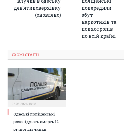
влучив в одеську
поліцейські
дев’ятиповерхівку
попередили
(оновлено)
збут
наркотиків та
психотропів
по всій країні
СХОЖІ СТАТТІ
06.08.2026 18:18
Одеські поліцейські
розслідують смерть 12-
річної дівчинки