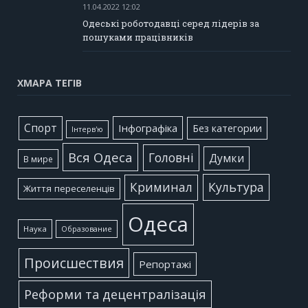
11.04.2022 12:02
Одеські роботодавці серед лідерів за
пошуками працівників
ХМАРА ТЕГІВ
Cпорт
Інфографіка
Без категории
Інтерв'ю
Вся Одеса
Головні
Думки
В мире
Культура
Криминал
Життя переселенців
Одеса
Наука
Образование
Происшествия
Репортажі
Реформи та децентралізація