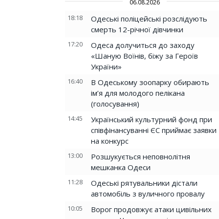
06.08.2026
18:18
Одеські поліцейські розслідують
смерть 12-річної дівчинки
17:20
Одеса долучиться до заходу
«Шаную Воїнів, біжу за Героїв
України»
16:40
В Одеському зоопарку обирають
ім’я для молодого пелікана
(голосування)
14:45
Український культурний фонд при
співфінансуванні ЄС приймає заявки
на конкурс
13:00
Розшукується неповнолітня
мешканка Одеси
11:28
Одеські рятувальники дістали
автомобіль з вуличного провалу
10:05
Ворог продовжує атаки цивільних