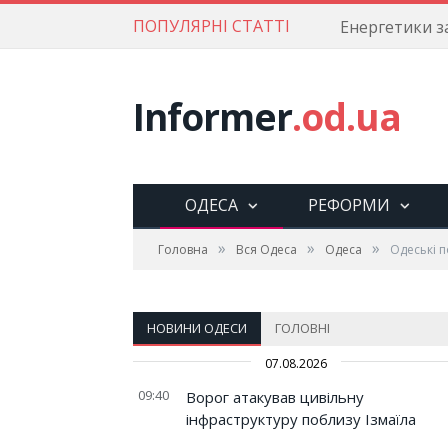
ПОПУЛЯРНІ СТАТТІ
Informer
.od.ua
ОДЕСА
РЕФОРМИ
»
»
»
Головна
Вся Одеса
Одеса
Одеські п
НОВИНИ ОДЕСИ
ГОЛОВНІ
07.08.2026
09:40
Ворог атакував цивільну
інфраструктуру поблизу Ізмаїла