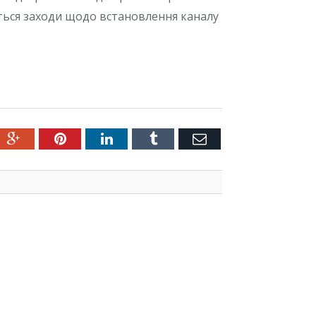
ються заходи щодо встановлення каналу
ter
Google+
Pinterest
LinkedIn
Tumblr
Емейл