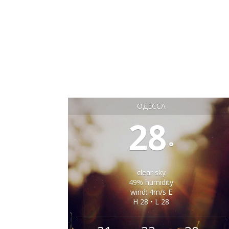
ОДЕССА
28
°
clear sky
49% humidity
wind: 4m/s E
H 28 • L 28