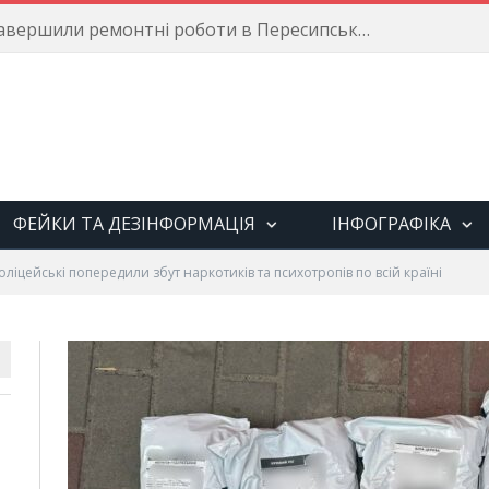
Енергетики завершили ремонтні роботи в Пересипському районі
ФЕЙКИ ТА ДЕЗІНФОРМАЦІЯ
ІНФОГРАФІКА
оліцейські попередили збут наркотиків та психотропів по всій країні