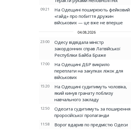
теракти руками неповнолітніх
09:21
На Одещині поширюють фейковий
«гайд» про побиття дружин
військових — це вже не вперше
04.08.2026
23:00
Одесу відвідала міністр
закордонних справ Латвійської
Республіки Байба Браже
17:00
На Одещині ДБР викрило
переплати на закупках ліжок для
військових
15:20
На Одещині судитимуть чоловіка,
який кинув гранату поблизу
навчального закладу
12:50
Одесита судитимуть за поширення
проросійської пропаганди
11:58
Ворог вдарив по предмістю Одеси