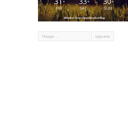
31
33
30
°
°
°
FRI
SAT
SUN
Weather from OpenWeatherMap