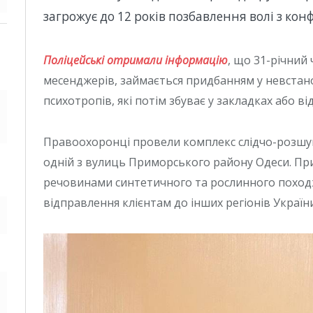
загрожує до 12 років позбавлення волі з кон
Поліцейські отримали інформацію
, що 31-річний
месенджерів, займається придбанням у невстано
психотропів, які потім збуває у закладках або від
Правоохоронці провели комплекс слідчо-розшук
одній з вулиць Приморського району Одеси. При
речовинами синтетичного та рослинного поход
відправлення клієнтам до інших регіонів України