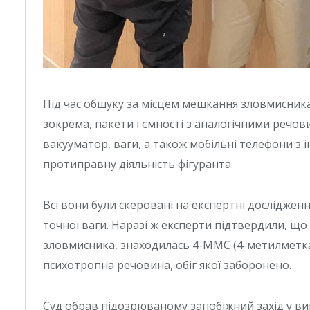
Під час обшуку за місцем мешкання зловмисника
зокрема, пакети і ємності з аналогічними речо
вакууматор, ваги, а також мобільні телефони з
протиправну діяльність фігуранта.
Всі вони були скеровані на експертні дослідже
точної ваги. Наразі ж експерти підтвердили, що 
зловмисника, знаходилась 4-ММС (4-метилметк
психотропна речовина, обіг якої заборонено.
Суд обрав підозрюваному запобіжний захід у ви