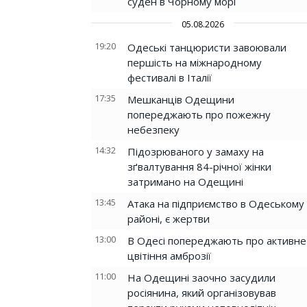
суден в Чорному морі
05.08.2026
19:20
Одеські танцюристи завоювали
першість на міжнародному
фестивалі в Італії
17:35
Мешканців Одещини
попереджають про пожежну
небезпеку
14:32
Підозрюваного у замаху на
зґвалтування 84-річної жінки
затримано на Одещині
13:45
Атака на підприємство в Одеському
районі, є жертви
13:00
В Одесі попереджають про активне
цвітіння амброзії
11:00
На Одещині заочно засудили
росіянина, який організовував