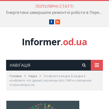
ПОПУЛЯРНІ СТАТТІ
Енергетики завершили ремонтні роботи в Пересипському районі
Facebook
RSS
Informer
.od.ua
НАВІГАЦІЯ
»
»
Головна
Наука
Конфликт в медиа & медиа в
конфликте: что думают украинцы про СМИ и освещение
острых вопросов