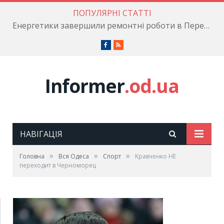
ПОПУЛЯРНІ СТАТТІ
Енергетики завершили ремонтні роботи в Пересипському районі
Facebook
RSS
Informer
.od.ua
НАВІГАЦІЯ
»
»
»
Головна
Вся Одеса
Cпорт
Кравченко НЕ
переходит в Черноморец