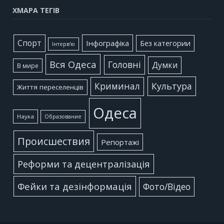
ХМАРА ТЕГІВ
Cпорт
Інфографіка
Без категории
Інтерв'ю
Вся Одеса
Головні
Думки
В мире
Культура
Криминал
Життя переселенців
Одеса
Наука
Образование
Происшествия
Репортажі
Реформи та децентралізація
Фейки та дезінформація
Фото/Відео