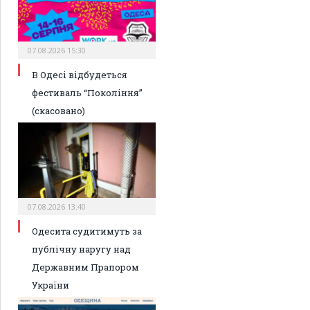
07.08.2026 15:30
В Одесі відбудеться
фестиваль “Покоління”
(скасовано)
07.08.2026 13:40
Одесита судитимуть за
публічну наругу над
Державним Прапором
України