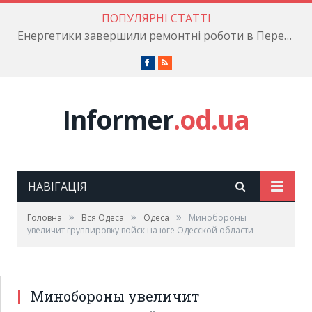
ПОПУЛЯРНІ СТАТТІ
Енергетики завершили ремонтні роботи в Пересипському районі
Facebook
RSS
Informer
.od.ua
НАВІГАЦІЯ
»
»
»
Головна
Вся Одеса
Одеса
Минобороны
увеличит группировку войск на юге Одесской области
Минобороны увеличит