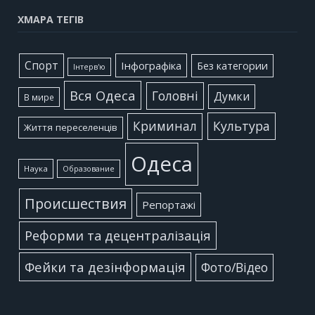
ХМАРА ТЕГІВ
Cпорт
Інфографіка
Без категории
Інтерв'ю
Вся Одеса
Головні
Думки
В мире
Культура
Криминал
Життя переселенців
Одеса
Наука
Образование
Происшествия
Репортажі
Реформи та децентралізація
Фейки та дезінформація
Фото/Відео