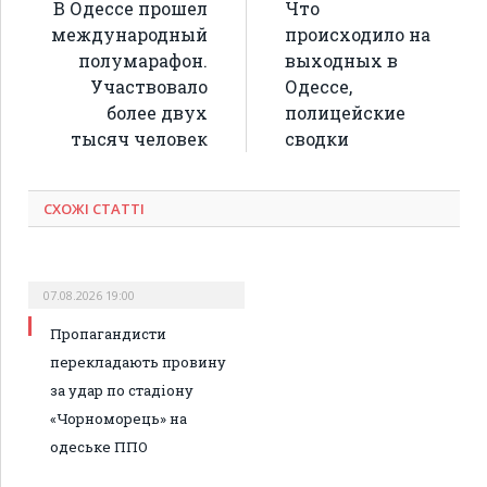
В Одессе прошел
Что
международный
происходило на
полумарафон.
выходных в
Участвовало
Одессе,
более двух
полицейские
тысяч человек
сводки
СХОЖІ СТАТТІ
07.08.2026 19:00
Пропагандисти
перекладають провину
за удар по стадіону
«Чорноморець» на
одеське ППО