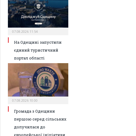
07.08.2026 11:54
На Одещині запустили
єдиний туристичний
портал області
07.08.2026 10:00
Громада з Одещини
першою серед сільських
долучилася до
європейської ініціативи