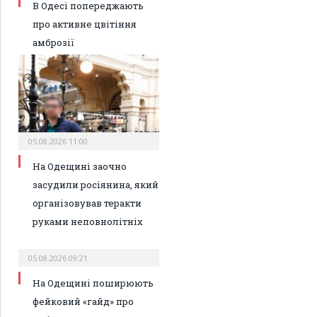
В Одесі попереджають
про активне цвітіння
амброзії
05.08.2026 11:00
На Одещині заочно
засудили росіянина, який
організовував теракти
руками неповнолітніх
05.08.2026 09:21
На Одещині поширюють
фейковий «гайд» про