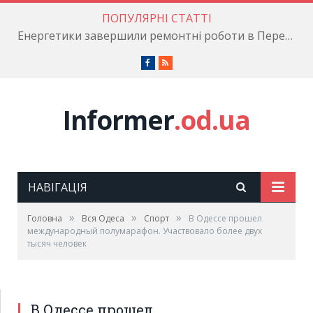
ПОПУЛЯРНІ СТАТТІ
Енергетики завершили ремонтні роботи в Пересипському районі
Facebook
RSS
Informer
.od.ua
НАВІГАЦІЯ
»
»
»
Головна
Вся Одеса
Cпорт
В Одессе прошел
международный полумарафон. Участвовало более двух
тысяч человек
В Одессе прошел