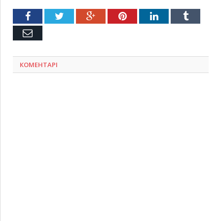
Facebook
Twitter
Google+
Pinterest
LinkedIn
Tumblr
Емейл
КОМЕНТАРІ