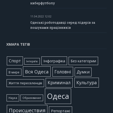
киберфутболу
11.04.2022 12:02
Одеські роботодавці серед лідерів за
пошуками працівників
ХМАРА ТЕГІВ
Cпорт
Інфографіка
Без категории
Інтерв'ю
Вся Одеса
Головні
Думки
В мире
Культура
Криминал
Життя переселенців
Одеса
Наука
Образование
Происшествия
Репортажі