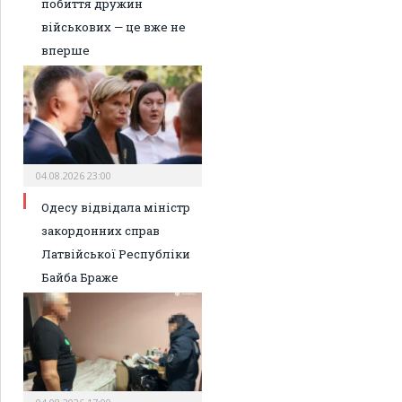
побиття дружин
військових — це вже не
вперше
04.08.2026 23:00
Одесу відвідала міністр
закордонних справ
Латвійської Республіки
Байба Браже