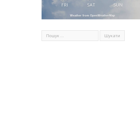
FRI
SAT
SUN
Weather from OpenWeatherMap