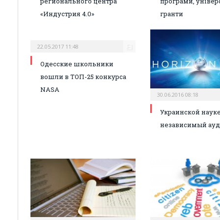
регионального центра
програми, універ
«Индустрия 4.0»
гранти
22.05.2017 11:48
Одесские школьники
вошли в ТОП-25 конкурса
NASA
30.06.2016 08:18
Украинской науке
независимый ауд