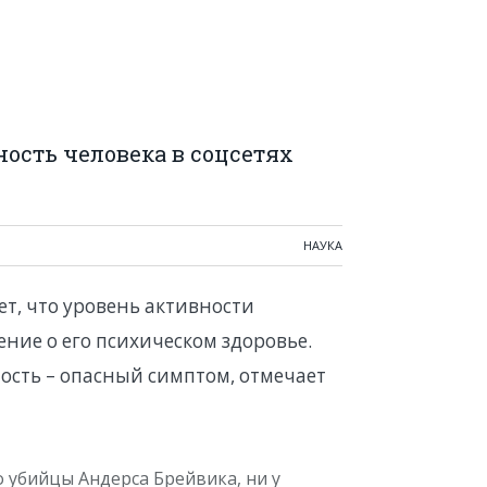
ость человека в соцсетях
НАУКА
т, что уровень активности
ение о его психическом здоровье.
ость – опасный симптом, отмечает
 убийцы Андерса Брейвика, ни у