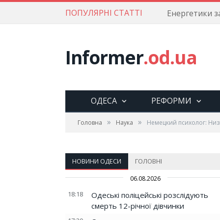
ПОПУЛЯРНІ СТАТТІ
Informer
.od.ua
ОДЕСА
РЕФОРМИ
»
»
Головна
Наука
Немецкий психолог: Низк
НОВИНИ ОДЕСИ
ГОЛОВНІ
06.08.2026
18:18
Одеські поліцейські розслідують
смерть 12-річної дівчинки