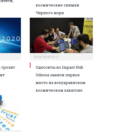
ситети,
космические снимки
Черного моря
06.06.2016 05:17
 грозит
Одесситы из Impact Hub
ит
Odessa заняли первое
место на всеукраинском
космическом хакатоне