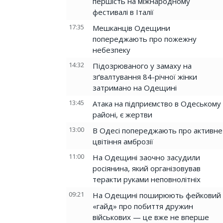
першість на міжнародному
фестивалі в Італії
17:35
Мешканців Одещини
попереджають про пожежну
небезпеку
14:32
Підозрюваного у замаху на
зґвалтування 84-річної жінки
затримано на Одещині
13:45
Атака на підприємство в Одеському
районі, є жертви
13:00
В Одесі попереджають про активне
цвітіння амброзії
11:00
На Одещині заочно засудили
росіянина, який організовував
теракти руками неповнолітніх
09:21
На Одещині поширюють фейковий
«гайд» про побиття дружин
військових — це вже не вперше