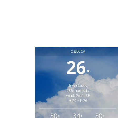
ОДЕССА
26
°
few clouds
58% humidity
wind: 2m/s SE
H 26 • L 26
30
34
30
°
°
°