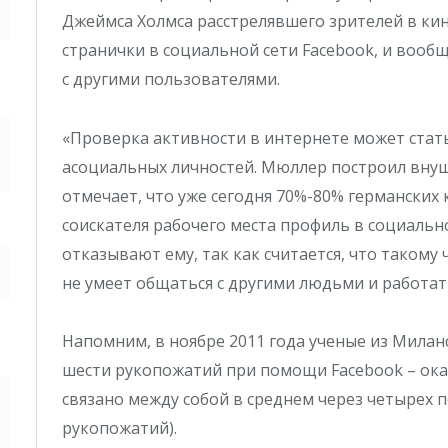
Джеймса Холмса расстрелявшего зрителей в кин
странички в социальной сети Faceboоk, и вооб
с другими пользователями.
«Проверка активности в интернете может стат
асоциальных личностей. Мюллер построил внуш
отмечает, что уже сегодня 70%-80% германских 
соискателя рабочего места профиль в социально
отказывают ему, так как считается, что такому 
не умеет общаться с другими людьми и работат
Напомним, в ноябре 2011 года
ученые из Милан
шести рукопожатий при помощи Facebook
– ока
связано между собой в среднем через четырех п
рукопожатий).