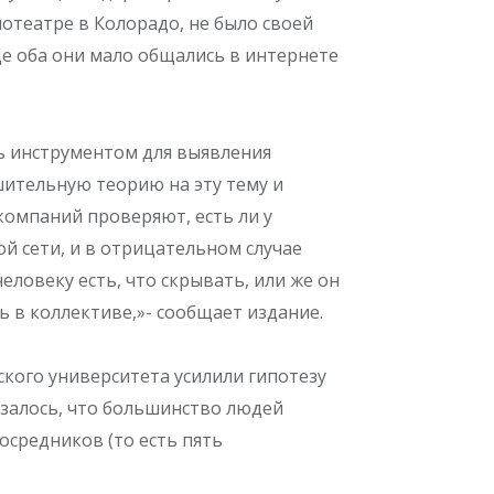
отеатре в Колорадо, не было своей
ще оба они мало общались в интернете
ь инструментом для выявления
ительную теорию на эту тему и
компаний проверяют, есть ли у
й сети, и в отрицательном случае
человеку есть, что скрывать, или же он
ь в коллективе,»- сообщает издание.
ского университета
усилили гипотезу
залось, что большинство людей
осредников (то есть пять