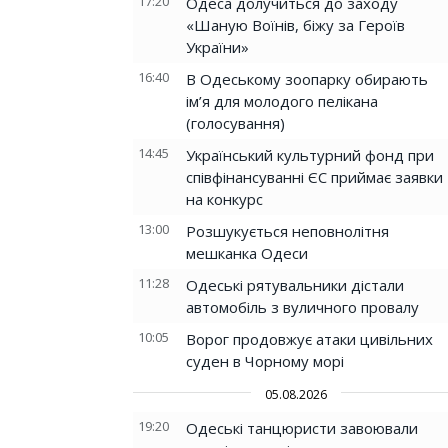
17:20
Одеса долучиться до заходу
«Шаную Воїнів, біжу за Героїв
України»
16:40
В Одеському зоопарку обирають
ім’я для молодого пелікана
(голосування)
14:45
Український культурний фонд при
співфінансуванні ЄС приймає заявки
на конкурс
13:00
Розшукується неповнолітня
мешканка Одеси
11:28
Одеські рятувальники дістали
автомобіль з вуличного провалу
10:05
Ворог продовжує атаки цивільних
суден в Чорному морі
05.08.2026
19:20
Одеські танцюристи завоювали