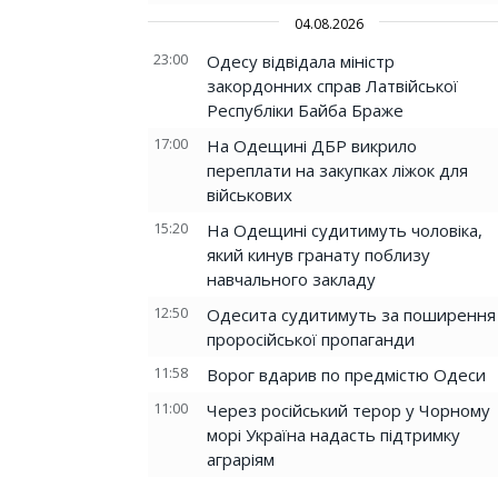
04.08.2026
23:00
Одесу відвідала міністр
закордонних справ Латвійської
Республіки Байба Браже
17:00
На Одещині ДБР викрило
переплати на закупках ліжок для
військових
15:20
На Одещині судитимуть чоловіка,
який кинув гранату поблизу
навчального закладу
12:50
Одесита судитимуть за поширення
проросійської пропаганди
11:58
Ворог вдарив по предмістю Одеси
11:00
Через російський терор у Чорному
морі Україна надасть підтримку
аграріям