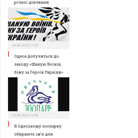
річної дівчинки
06.08.2026 17:20
Одеса долучиться до
заходу «Шаную Воїнів,
біжу за Героїв України»
06.08.2026 16:40
В Одеському зоопарку
обирають ім’я для