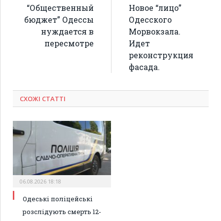
“Общественный
Новое “лицо”
бюджет” Одессы
Одесского
нуждается в
Морвокзала.
пересмотре
Идет
реконструкция
фасада.
СХОЖІ СТАТТІ
06.08.2026 18:18
Одеські поліцейські
розслідують смерть 12-