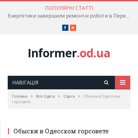
ПОПУЛЯРНІ СТАТТІ
Енергетики завершили ремонтні роботи в Пересипському районі
Facebook
RSS
Informer
.od.ua
НАВІГАЦІЯ
»
»
»
Головна
Вся Одеса
Одеса
Обыски в Одесском
горсовете
Обыски в Одесском горсовете