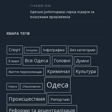
11.04.2022 12:02
Одеські роботодавці серед лідерів за
пошуками працівників
ХМАРА ТЕГІВ
Cпорт
Інфографіка
Без категории
Інтерв'ю
Вся Одеса
Головні
Думки
В мире
Культура
Криминал
Життя переселенців
Одеса
Наука
Образование
Происшествия
Репортажі
Реформи та децентралізація