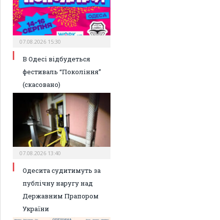
07.08.2026 15:30
В Одесі відбудеться
фестиваль “Покоління”
(скасовано)
07.08.2026 13:40
Одесита судитимуть за
публічну наругу над
Державним Прапором
України