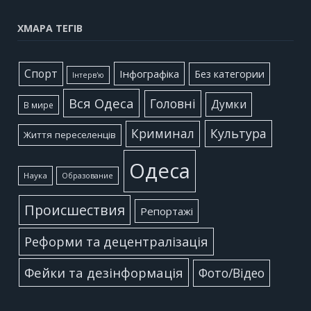
ХМАРА ТЕГІВ
Cпорт
Інфографіка
Без категории
Інтерв'ю
Вся Одеса
Головні
Думки
В мире
Культура
Криминал
Життя переселенців
Одеса
Наука
Образование
Происшествия
Репортажі
Реформи та децентралізація
Фейки та дезінформація
Фото/Відео