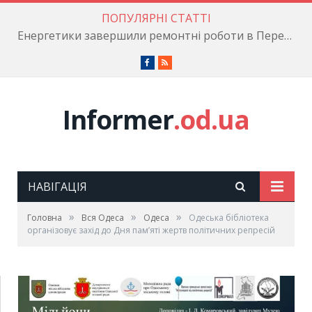
ПОПУЛЯРНІ СТАТТІ
Енергетики завершили ремонтні роботи в Пересипському районі
Facebook
RSS
Informer
.od.ua
НАВІГАЦІЯ
»
»
»
Головна
Вся Одеса
Одеса
Одеська бібліотека
організовує захід до Дня пам’яті жертв політичних репресій