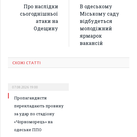
Про наслідки
В одеському
сьогоднішньої
Міському саду
атаки на
відбудеться
Одещину
молодіжний
ярмарок
вакансій
СХОЖІ СТАТТІ
07.08.2026 19:00
Пропагандисти
перекладають провину
за удар по стадіону
«Чорноморець» на
одеське ППО