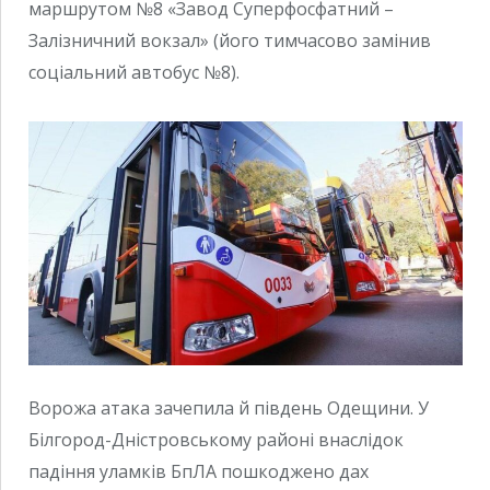
маршрутом №8 «Завод Суперфосфатний –
Залізничний вокзал» (його тимчасово замінив
соціальний автобус №8).
Ворожа атака зачепила й південь Одещини. У
Білгород-Дністровському районі внаслідок
падіння уламків БпЛА пошкоджено дах