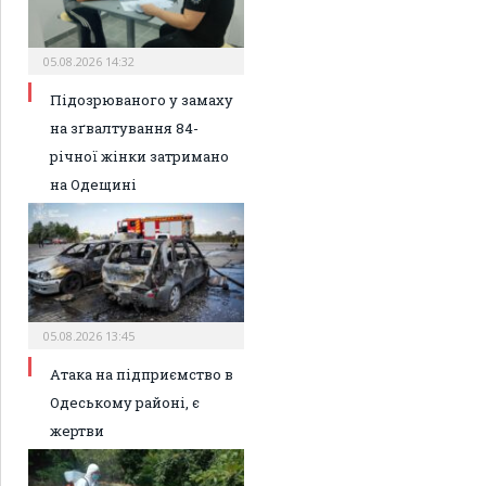
05.08.2026 14:32
Підозрюваного у замаху
на зґвалтування 84-
річної жінки затримано
на Одещині
05.08.2026 13:45
Атака на підприємство в
Одеському районі, є
жертви