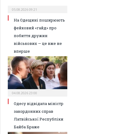
05.08.2026 09:21
На Одещині поширюють
фейковий «гайд» про
побиття дружин
військових — це вже не
вперше
04.08.2026 23:00
Одесу відвідала міністр
закордонних справ
Латвійської Республіки
Байба Браже