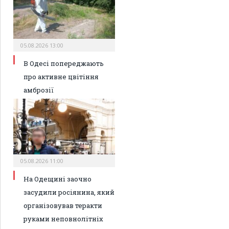
05.08.2026 13:00
В Одесі попереджають
про активне цвітіння
амброзії
05.08.2026 11:00
На Одещині заочно
засудили росіянина, який
організовував теракти
руками неповнолітніх