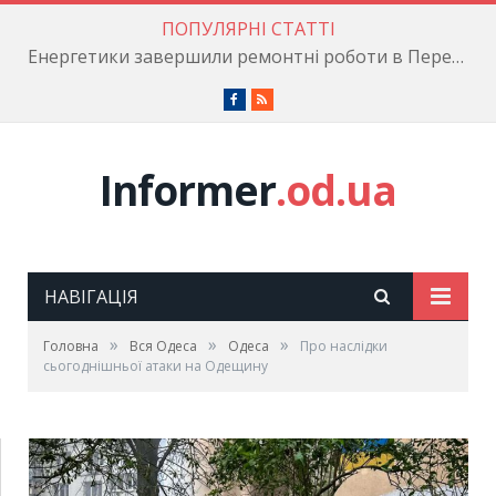
ПОПУЛЯРНІ СТАТТІ
Енергетики завершили ремонтні роботи в Пересипському районі
Facebook
RSS
Informer
.od.ua
НАВІГАЦІЯ
»
»
»
Головна
Вся Одеса
Одеса
Про наслідки
сьогоднішньої атаки на Одещину