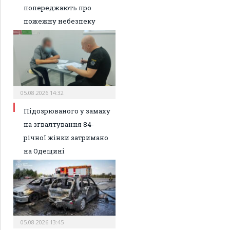
попереджають про
пожежну небезпеку
05.08.2026 14:32
Підозрюваного у замаху
на зґвалтування 84-
річної жінки затримано
на Одещині
05.08.2026 13:45