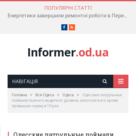
ПОПУЛЯРНІ СТАТТІ
Енергетики завершили ремонтні роботи в Пересипському районі
Facebook
RSS
Informer
.od.ua
НАВІГАЦІЯ
»
»
»
Головна
Вся Одеса
Одеса
Одесские патрульные
поймали пьяного водителя: уровень алкоголя в его крови
превышал норму в 19 раз
Одесские патрульные поймали