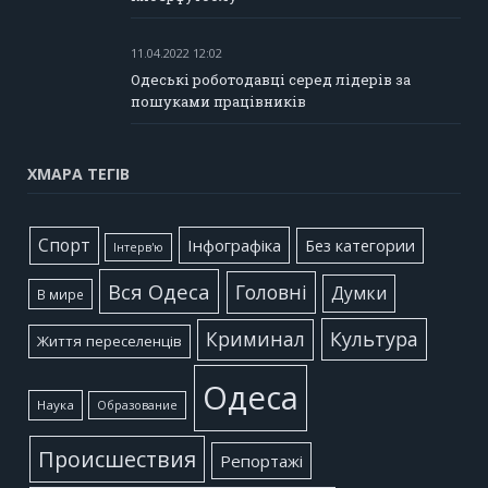
11.04.2022 12:02
Одеські роботодавці серед лідерів за
пошуками працівників
ХМАРА ТЕГІВ
Cпорт
Інфографіка
Без категории
Інтерв'ю
Вся Одеса
Головні
Думки
В мире
Культура
Криминал
Життя переселенців
Одеса
Наука
Образование
Происшествия
Репортажі