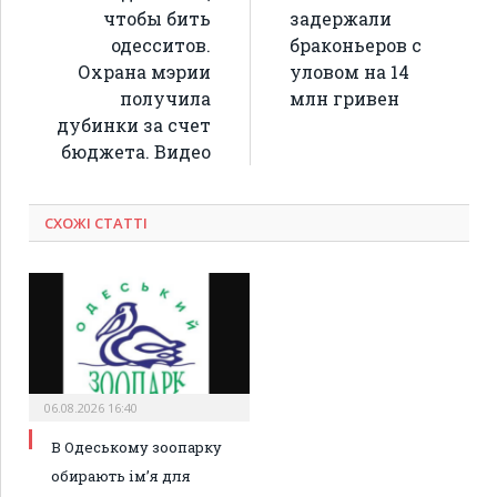
чтобы бить
задержали
одесситов.
браконьеров с
Охрана мэрии
уловом на 14
получила
млн гривен
дубинки за счет
бюджета. Видео
СХОЖІ СТАТТІ
06.08.2026 16:40
В Одеському зоопарку
обирають ім’я для