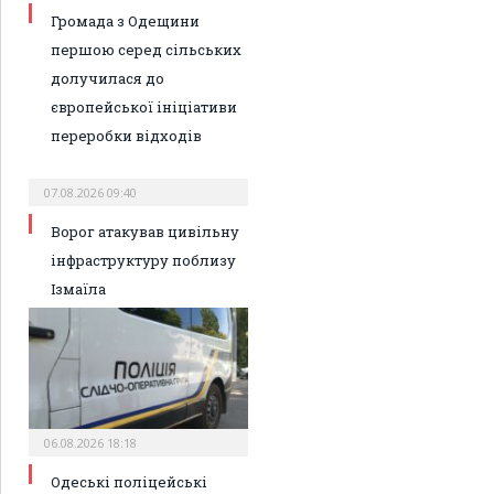
Громада з Одещини
першою серед сільських
долучилася до
європейської ініціативи
переробки відходів
07.08.2026 09:40
Ворог атакував цивільну
інфраструктуру поблизу
Ізмаїла
06.08.2026 18:18
Одеські поліцейські