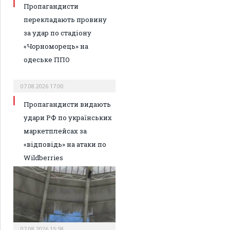
Пропагандисти
перекладають провину
за удар по стадіону
«Чорноморець» на
одеське ППО
07.08.2026 17:00
Пропагандисти видають
удари РФ по українських
маркетплейсах за
«відповідь» на атаки по
Wildberries
07.08.2026 15:58