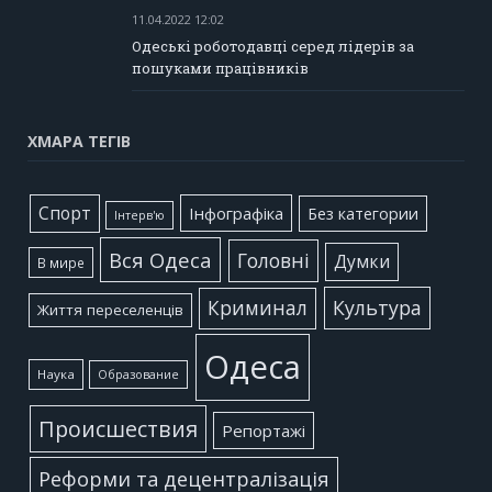
11.04.2022 12:02
Одеські роботодавці серед лідерів за
пошуками працівників
ХМАРА ТЕГІВ
Cпорт
Інфографіка
Без категории
Інтерв'ю
Вся Одеса
Головні
Думки
В мире
Культура
Криминал
Життя переселенців
Одеса
Наука
Образование
Происшествия
Репортажі
Реформи та децентралізація