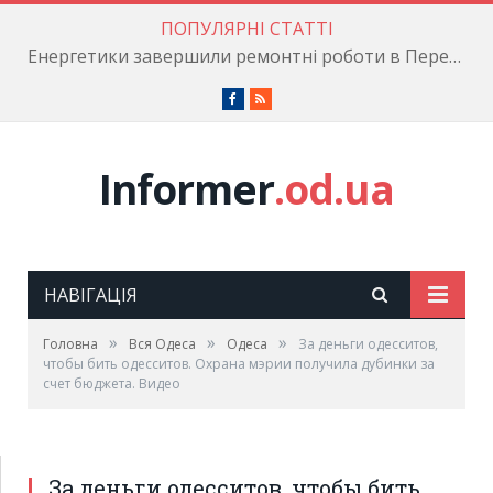
ПОПУЛЯРНІ СТАТТІ
Енергетики завершили ремонтні роботи в Пересипському районі
Facebook
RSS
Informer
.od.ua
НАВІГАЦІЯ
»
»
»
Головна
Вся Одеса
Одеса
За деньги одесситов,
чтобы бить одесситов. Охрана мэрии получила дубинки за
счет бюджета. Видео
За деньги одесситов, чтобы бить