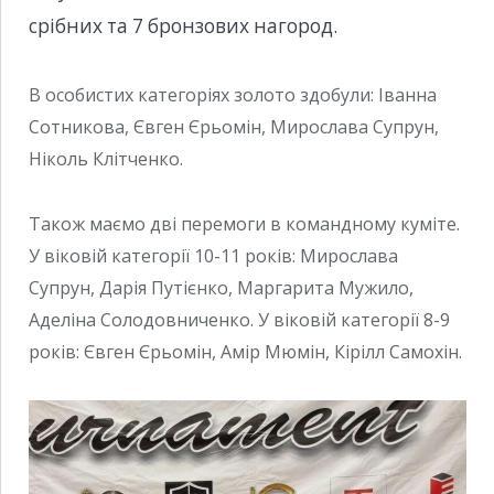
срібних та 7 бронзових нагород.
В особистих категоріях золото здобули: Іванна
Сотникова, Євген Єрьомін, Мирослава Супрун,
Ніколь Клітченко.
Також маємо дві перемоги в командному куміте.
У віковій категорії 10-11 років: Мирослава
Супрун, Дарія Путієнко, Маргарита Мужило,
Аделіна Солодовниченко. У віковій категорії 8-9
років: Євген Єрьомін, Амір Мюмін, Кірілл Самохін.