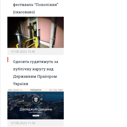
фестиваль “Покоління”
(скасовано)
07.08.2026 13:40
Одесита судитимуть за
публічну наругу над
Державним Прапором
України
07.08.2026 11:54