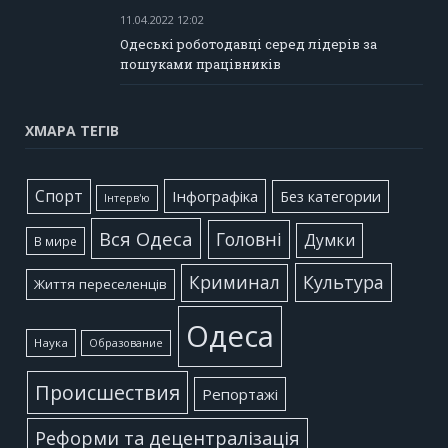
11.04.2022 12:02
Одеські роботодавці серед лідерів за
пошуками працівників
ХМАРА ТЕГІВ
Cпорт
Інфографіка
Без категории
Інтерв'ю
Вся Одеса
Головні
Думки
В мире
Культура
Криминал
Життя переселенців
Одеса
Наука
Образование
Происшествия
Репортажі
Реформи та децентралізація