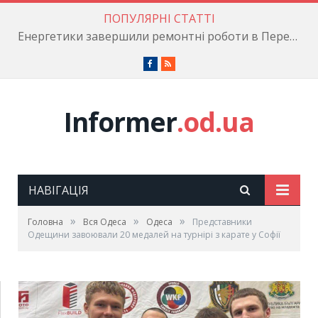
ПОПУЛЯРНІ СТАТТІ
Енергетики завершили ремонтні роботи в Пересипському районі
Facebook
RSS
Informer
.od.ua
НАВІГАЦІЯ
»
»
»
Головна
Вся Одеса
Одеса
Представники
Одещини завоювали 20 медалей на турнірі з карате у Софії