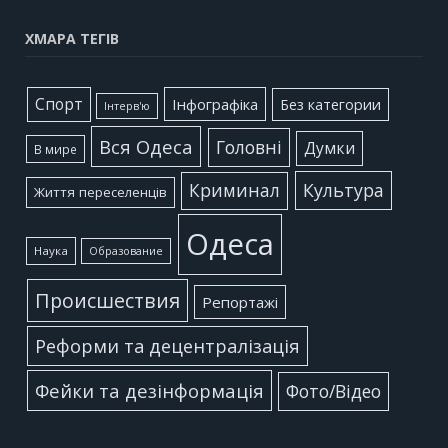
ХМАРА ТЕГІВ
Cпорт
Інфографіка
Без категории
Інтерв'ю
Вся Одеса
Головні
Думки
В мире
Культура
Криминал
Життя переселенців
Одеса
Наука
Образование
Происшествия
Репортажі
Реформи та децентралізація
Фейки та дезінформація
Фото/Відео