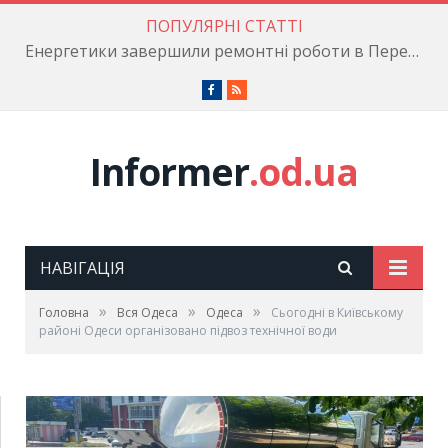
ПОПУЛЯРНІ СТАТТІ
Енергетики завершили ремонтні роботи в Пересипському районі
Facebook
RSS
Informer
.od.ua
НАВІГАЦІЯ
»
»
»
Головна
Вся Одеса
Одеса
Сьогодні в Київському
районі Одеси організовано підвоз технічної води