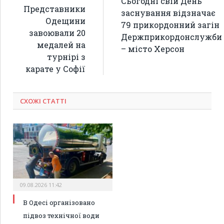
Сьогодні свій День
Представники
заснування відзначає
Одещини
79 прикордонний загін
завоювали 20
Держприкордонслужби
медалей на
– місто Херсон
турнірі з
карате у Софії
СХОЖІ СТАТТІ
09.08.2026 11:42
В Одесі організовано
підвоз технічної води