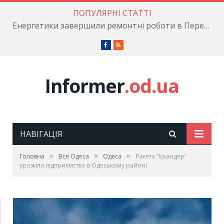
ПОПУЛЯРНІ СТАТТІ
Енергетики завершили ремонтні роботи в Пересипському районі
Facebook
RSS
Informer
.od.ua
НАВІГАЦІЯ
»
»
»
Головна
Вся Одеса
Одеса
Ракета “Іскандер”
уразила підприємство в Одеському районі