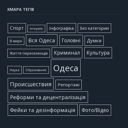
ХМАРА ТЕГІВ
Cпорт
Інфографіка
Без категории
Інтерв'ю
Вся Одеса
Головні
Думки
В мире
Культура
Криминал
Життя переселенців
Одеса
Наука
Образование
Происшествия
Репортажі
Реформи та децентралізація
Фейки та дезінформація
Фото/Відео