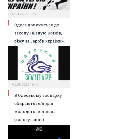
06.08.2026 17:20
Одеса долучиться до
заходу «Шаную Воїнів,
біжу за Героїв України»
06.08.2026 16:40
В Одеському зоопарку
обирають ім’я для
молодого пелікана
(голосування)