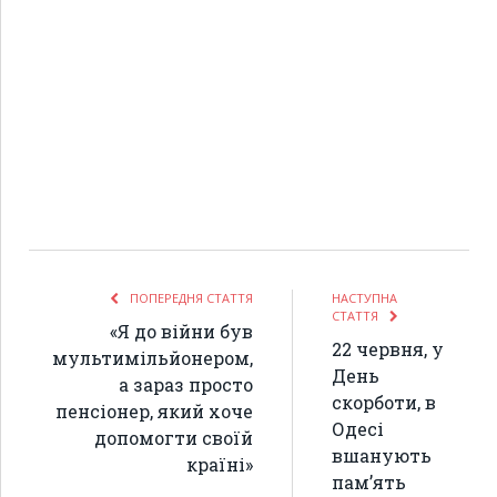
ПОПЕРЕДНЯ СТАТТЯ
НАСТУПНА
СТАТТЯ
«Я до війни був
22 червня, у
мультимільйонером,
День
а зараз просто
скорботи, в
пенсіонер, який хоче
Одесі
допомогти своїй
вшанують
країні»
пам’ять