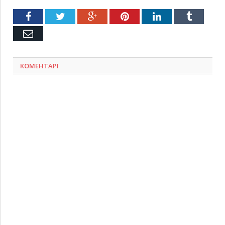
Facebook
Twitter
Google+
Pinterest
LinkedIn
Tumblr
Емейл
КОМЕНТАРІ