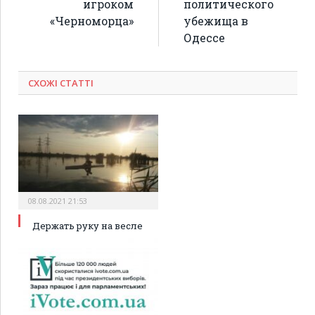
игроком
политического
«Черноморца»
убежища в
Одессе
СХОЖІ СТАТТІ
08.08.2021 21:53
Держать руку на весле