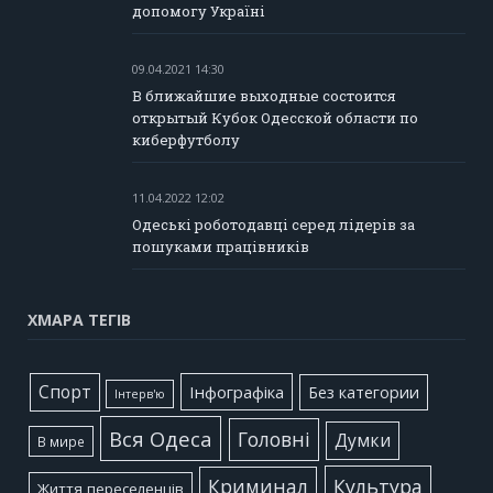
допомогу Україні
09.04.2021 14:30
В ближайшие выходные состоится
открытый Кубок Одесской области по
киберфутболу
11.04.2022 12:02
Одеські роботодавці серед лідерів за
пошуками працівників
ХМАРА ТЕГІВ
Cпорт
Інфографіка
Без категории
Інтерв'ю
Вся Одеса
Головні
Думки
В мире
Культура
Криминал
Життя переселенців