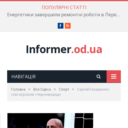
ПОПУЛЯРНІ СТАТТІ
Енергетики завершили ремонтні роботи в Пересипському районі
Facebook
RSS
Informer
.od.ua
НАВІГАЦІЯ
»
»
»
Головна
Вся Одеса
Cпорт
Сергей Назаренко
стал игроком «Черноморца»