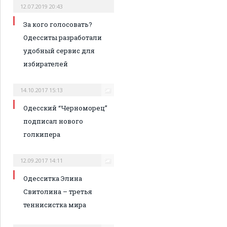
12.07.2019 20:43
За кого голосовать?
Одесситы разработали
удобный сервис для
избирателей
14.10.2017 15:13
Одесский “Черноморец”
подписал нового
голкипера
12.09.2017 14:11
Одесситка Элина
Свитолина – третья
теннисистка мира