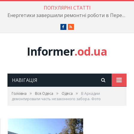
ПОПУЛЯРНІ СТАТТІ
Енергетики завершили ремонтні роботи в Пересипському районі
Facebook
RSS
Informer
.od.ua
НАВІГАЦІЯ
»
»
»
Головна
Вся Одеса
Одеса
В Аркадии
демонтировали часть незаконного забора. Фото