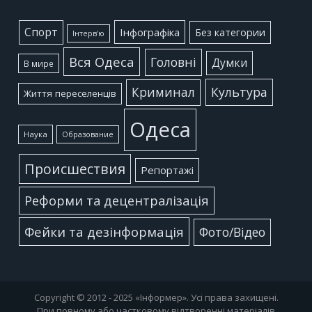
Cпорт
Інфографіка
Без категории
Інтерв'ю
Вся Одеса
Головні
Думки
В мире
Культура
Криминал
Життя переселенців
Одеса
Наука
Образование
Происшествия
Репортажі
Реформи та децентралізація
Фейки та дезінформація
Фото/Відео
Copyright © 2012 - 2025 «Інформер». Усі права захищені.
При повному або частковому відтворенні матеріалів