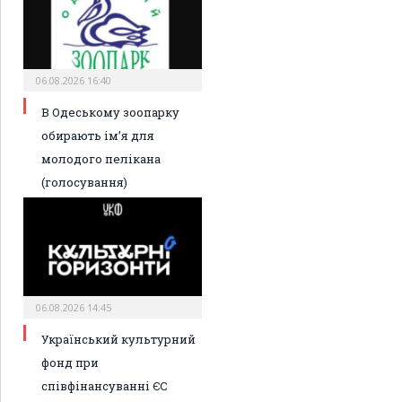
06.08.2026 16:40
В Одеському зоопарку
обирають ім’я для
молодого пелікана
(голосування)
06.08.2026 14:45
Український культурний
фонд при
співфінансуванні ЄС