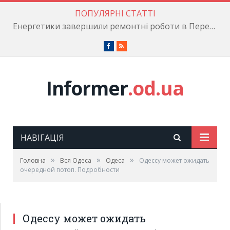
ПОПУЛЯРНІ СТАТТІ
Енергетики завершили ремонтні роботи в Пересипському районі
Facebook
RSS
Informer
.od.ua
НАВІГАЦІЯ
»
»
»
Головна
Вся Одеса
Одеса
Одессу может ожидать
очередной потоп. Подробности
Одессу может ожидать