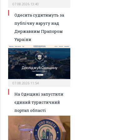
07.08.2026 13:40
Одесита судитимуть за
публічну наругу над
Державним Прапором
України
07.08.2026 11:54
На Одещині запустили
єдиний туристичний
портал області