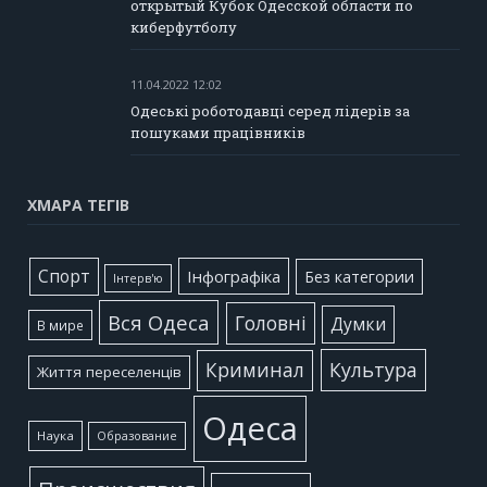
открытый Кубок Одесской области по
киберфутболу
11.04.2022 12:02
Одеські роботодавці серед лідерів за
пошуками працівників
ХМАРА ТЕГІВ
Cпорт
Інфографіка
Без категории
Інтерв'ю
Вся Одеса
Головні
Думки
В мире
Культура
Криминал
Життя переселенців
Одеса
Наука
Образование