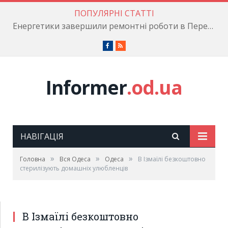
ПОПУЛЯРНІ СТАТТІ
Енергетики завершили ремонтні роботи в Пересипському районі
Facebook
RSS
Informer
.od.ua
НАВІГАЦІЯ
»
»
»
Головна
Вся Одеса
Одеса
В Ізмаїлі безкоштовно
стерилізують домашніх улюбленців
В Ізмаїлі безкоштовно