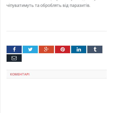
чіпуватимуть та оброблять від паразитів.
Facebook
Twitter
Google+
Pinterest
LinkedIn
Tumblr
Емейл
КОМЕНТАРІ