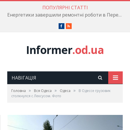
ПОПУЛЯРНІ СТАТТІ
Енергетики завершили ремонтні роботи в Пересипському районі
Facebook
RSS
Informer
.od.ua
НАВІГАЦІЯ
»
»
»
Головна
Вся Одеса
Одеса
В Одессе грузовик
столкнулся с Лексусом. Фото