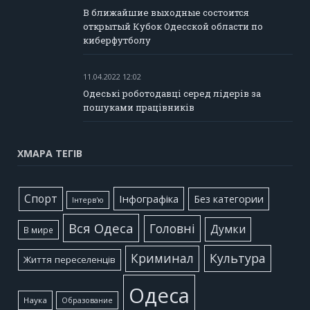
В ближайшие выходные состоится
открытый Кубок Одесской области по
киберфутболу
11.04.2022 12:02
Одеські роботодавці серед лідерів за
пошуками працівників
ХМАРА ТЕГІВ
Cпорт
Інфографіка
Без категории
Інтерв'ю
Вся Одеса
Головні
Думки
В мире
Культура
Криминал
Життя переселенців
Одеса
Наука
Образование