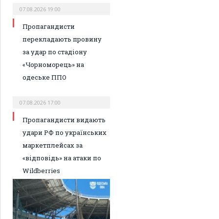
07.08.2026 19:00
Пропагандисти
перекладають провину
за удар по стадіону
«Чорноморець» на
одеське ППО
07.08.2026 17:00
Пропагандисти видають
удари РФ по українських
маркетплейсах за
«відповідь» на атаки по
Wildberries