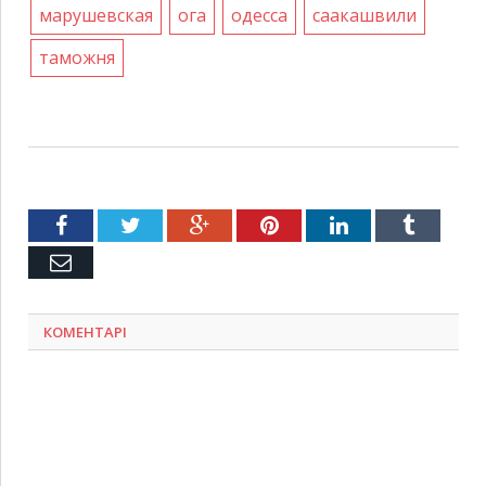
марушевская
ога
одесса
саакашвили
таможня
Facebook
Twitter
Google+
Pinterest
LinkedIn
Tumblr
Емейл
КОМЕНТАРІ