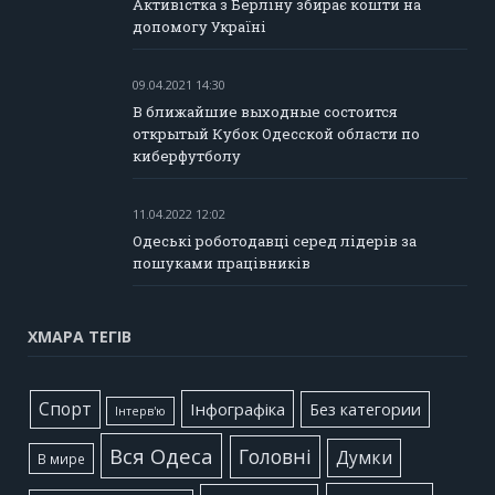
Активістка з Берліну збирає кошти на
допомогу Україні
09.04.2021 14:30
В ближайшие выходные состоится
открытый Кубок Одесской области по
киберфутболу
11.04.2022 12:02
Одеські роботодавці серед лідерів за
пошуками працівників
ХМАРА ТЕГІВ
Cпорт
Інфографіка
Без категории
Інтерв'ю
Вся Одеса
Головні
Думки
В мире