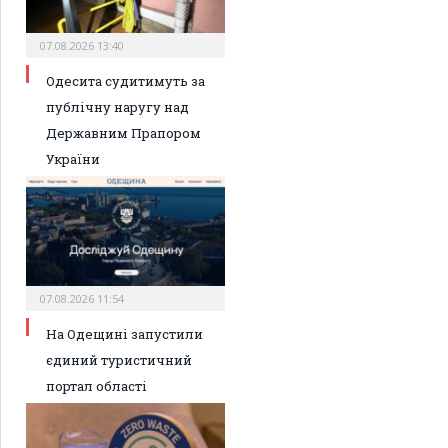
07.08.2026 13:40
Одесита судитимуть за
публічну наругу над
Державним Прапором
України
07.08.2026 11:54
На Одещині запустили
єдиний туристичний
портал області