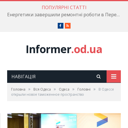
ПОПУЛЯРНІ СТАТТІ
Енергетики завершили ремонтні роботи в Пересипському районі
Facebook
RSS
Informer
.od.ua
НАВІГАЦІЯ
»
»
»
»
Головна
Вся Одеса
Одеса
Головні
В Одессе
открыли новое таможенное пространство