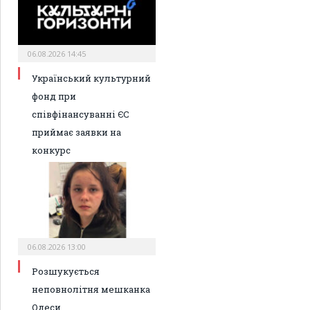
06.08.2026 14:45
Український культурний
фонд при
співфінансуванні ЄС
приймає заявки на
конкурс
06.08.2026 13:00
Розшукується
неповнолітня мешканка
Одеси