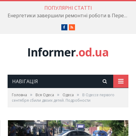
ПОПУЛЯРНІ СТАТТІ
Енергетики завершили ремонтні роботи в Пересипському районі
Facebook
RSS
Informer
.od.ua
НАВІГАЦІЯ
»
»
»
Головна
Вся Одеса
Одеса
В Одессе первого
сентября сбили двоих детей. Подробности