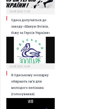
06.08.2026 17:20
Одеса долучиться до
заходу «Шаную Воїнів,
біжу за Героїв України»
06.08.2026 16:40
В Одеському зоопарку
обирають ім’я для
молодого пелікана
(голосування)