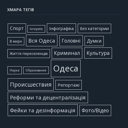
ХМАРА ТЕГІВ
Cпорт
Інфографіка
Без категории
Інтерв'ю
Вся Одеса
Головні
Думки
В мире
Культура
Криминал
Життя переселенців
Одеса
Наука
Образование
Происшествия
Репортажі
Реформи та децентралізація
Фейки та дезінформація
Фото/Відео