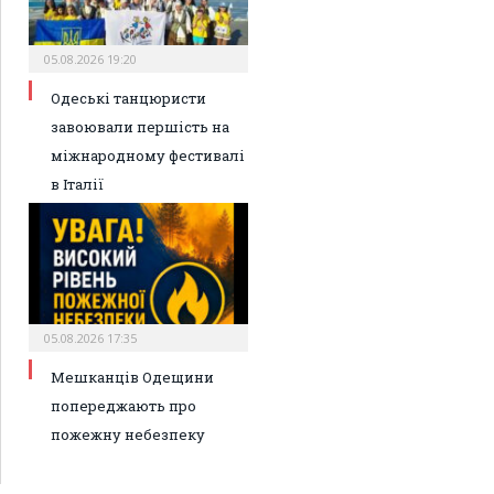
05.08.2026 19:20
Одеські танцюристи
завоювали першість на
міжнародному фестивалі
в Італії
05.08.2026 17:35
Мешканців Одещини
попереджають про
пожежну небезпеку