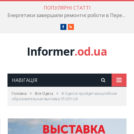
ПОПУЛЯРНІ СТАТТІ
Енергетики завершили ремонтні роботи в Пересипському районі
Facebook
RSS
Informer
.od.ua
НАВІГАЦІЯ
»
»
Головна
Вся Одеса
В Одессе пройдет масштабная
образовательная выставка STUDY.UA