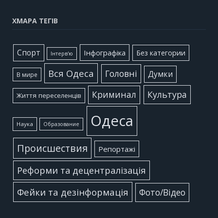
ХМАРА ТЕГІВ
Cпорт
Інфографіка
Без категории
Інтерв'ю
Вся Одеса
Головні
Думки
В мире
Культура
Криминал
Життя переселенців
Одеса
Наука
Образование
Происшествия
Репортажі
Реформи та децентралізація
Фейки та дезінформація
Фото/Відео