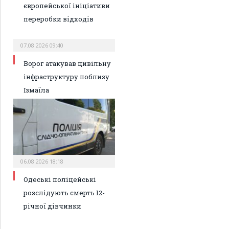
європейської ініціативи
переробки відходів
07.08.2026 09:40
Ворог атакував цивільну
інфраструктуру поблизу
Ізмаїла
06.08.2026 18:18
Одеські поліцейські
розслідують смерть 12-
річної дівчинки