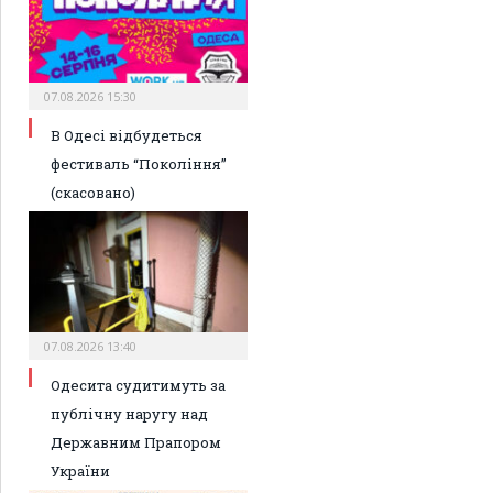
07.08.2026 15:30
В Одесі відбудеться
фестиваль “Покоління”
(скасовано)
07.08.2026 13:40
Одесита судитимуть за
публічну наругу над
Державним Прапором
України