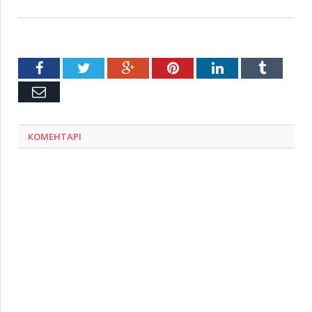
Facebook
Twitter
Google+
Pinterest
LinkedIn
Tumblr
Емейл
КОМЕНТАРІ