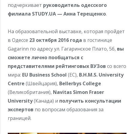
подчеркивает
руководитель одесского
филиала STUDY.UA — Анна Терещенко
.
На образовательной выставке, которая пройдет
в Одессе
23 октября 2016 года
в гостинице
Gagarinn по адресу ул. Гагаринское Плато, 5б,
вы
сможете лично пообщаться с
представителями рейтинговых ВУЗов
со всего
мира:
EU Business School
(ЕС),
B.H.M.S. University
Centre
(Швейцария),
Bellerbys College
(Великобритания),
Navitas Simon Fraser
University
(Канада) и
получить консультации
экспертов
по вопросам образования за
границей.