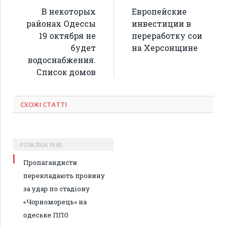
В некоторых
Европейские
районах Одессы
инвестиции в
19 октября не
переработку сои
будет
на Херсонщине
водоснабжения.
Список домов
СХОЖІ СТАТТІ
07.08.2026 19:00
Пропагандисти
перекладають провину
за удар по стадіону
«Чорноморець» на
одеське ППО