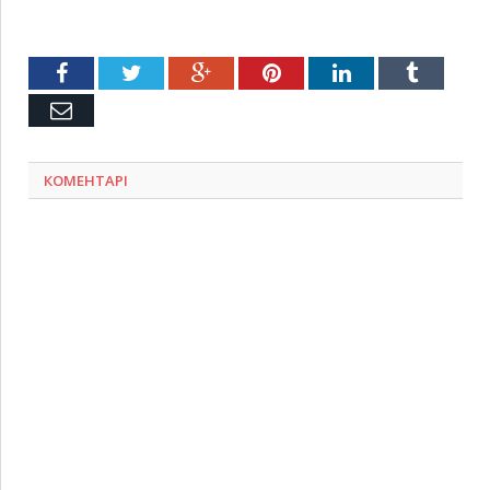
Facebook
Twitter
Google+
Pinterest
LinkedIn
Tumblr
Емейл
КОМЕНТАРІ