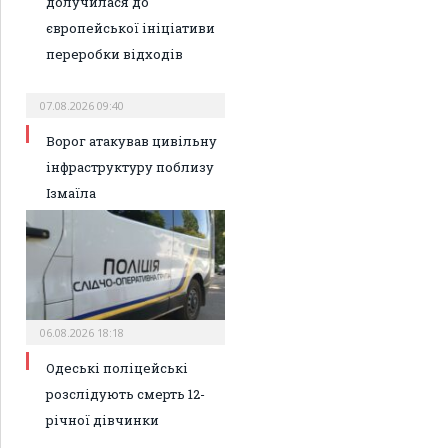
долучилася до
європейської ініціативи
переробки відходів
07.08.2026 09:40
Ворог атакував цивільну
інфраструктуру поблизу
Ізмаїла
06.08.2026 18:18
Одеські поліцейські
розслідують смерть 12-
річної дівчинки