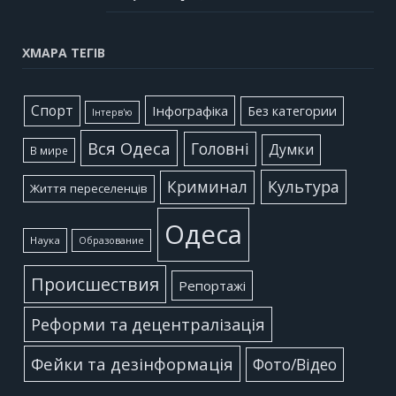
ХМАРА ТЕГІВ
Cпорт
Інфографіка
Без категории
Інтерв'ю
Вся Одеса
Головні
Думки
В мире
Культура
Криминал
Життя переселенців
Одеса
Наука
Образование
Происшествия
Репортажі
Реформи та децентралізація
Фейки та дезінформація
Фото/Відео