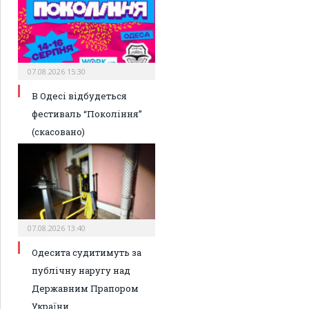
07.08.2026 15:30
В Одесі відбудеться
фестиваль “Покоління”
(скасовано)
07.08.2026 13:40
Одесита судитимуть за
публічну наругу над
Державним Прапором
України