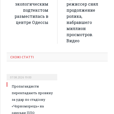
экологическим
режиссер снял
подтекстом
продолжение
разместилась в
ролика,
центре Одессы
набравшего
миллион
просмотров.
Видео
СХОЖІ СТАТТІ
07.08.2026 19:00
Пропагандисти
перекладають провину
за удар по стадіону
«Чорноморець» на
одеське ППО