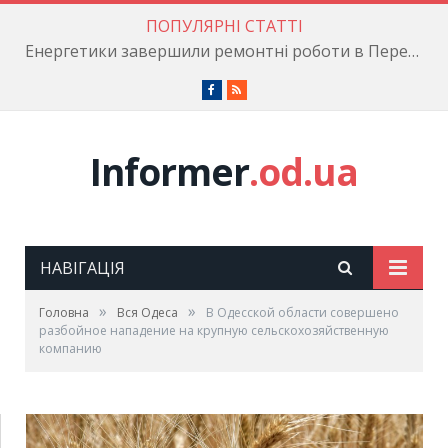
ПОПУЛЯРНІ СТАТТІ
Енергетики завершили ремонтні роботи в Пересипському районі
Facebook
RSS
Informer
.od.ua
НАВІГАЦІЯ
»
»
Головна
Вся Одеса
В Одесской области совершено
разбойное нападение на крупную сельскохозяйственную
компанию