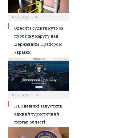
07.08.2026 13:40
Одесита судитимуть за
публічну наругу над
Державним Прапором
України
07.08.2026 11:54
На Одещині запустили
єдиний туристичний
портал області