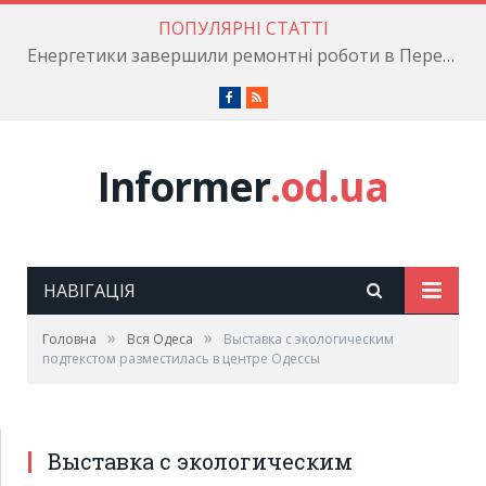
ПОПУЛЯРНІ СТАТТІ
Енергетики завершили ремонтні роботи в Пересипському районі
Facebook
RSS
Informer
.od.ua
НАВІГАЦІЯ
»
»
Головна
Вся Одеса
Выставка с экологическим
подтекстом разместилась в центре Одессы
Выставка с экологическим