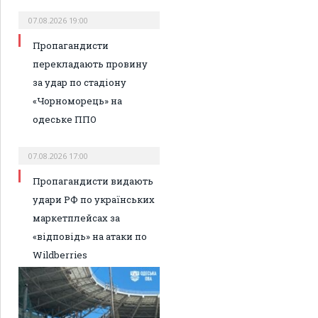
07.08.2026 19:00
Пропагандисти
перекладають провину
за удар по стадіону
«Чорноморець» на
одеське ППО
07.08.2026 17:00
Пропагандисти видають
удари РФ по українських
маркетплейсах за
«відповідь» на атаки по
Wildberries