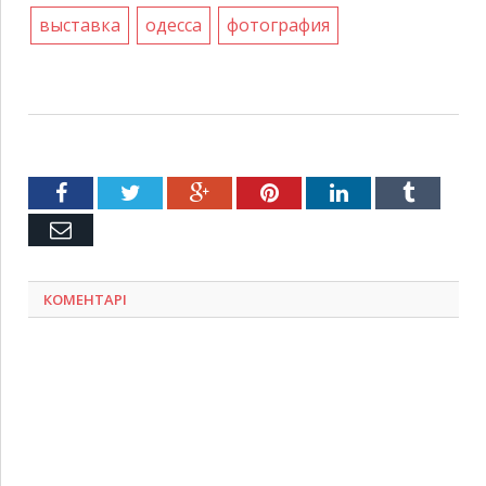
выставка
одесса
фотография
Facebook
Twitter
Google+
Pinterest
LinkedIn
Tumblr
Емейл
КОМЕНТАРІ