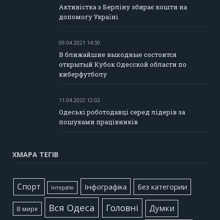
Активістка з Берліну збирає кошти на
допомогу Україні
09.04.2021 14:30
В ближайшие выходные состоится
открытый Кубок Одесской области по
киберфутболу
11.04.2022 12:02
Одеські роботодавці серед лідерів за
пошуками працівників
ХМАРА ТЕГІВ
Cпорт
Інфографіка
Без категории
Інтерв'ю
Вся Одеса
Головні
Думки
В мире