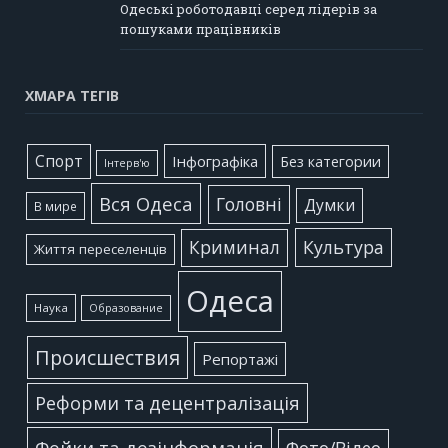
Одеські роботодавці серед лідерів за
пошуками працівників
ХМАРА ТЕГІВ
Cпорт
Інфографіка
Без категории
Інтерв'ю
Вся Одеса
Головні
Думки
В мире
Культура
Криминал
Життя переселенців
Одеса
Наука
Образование
Происшествия
Репортажі
Реформи та децентралізація
Фейки та дезінформація