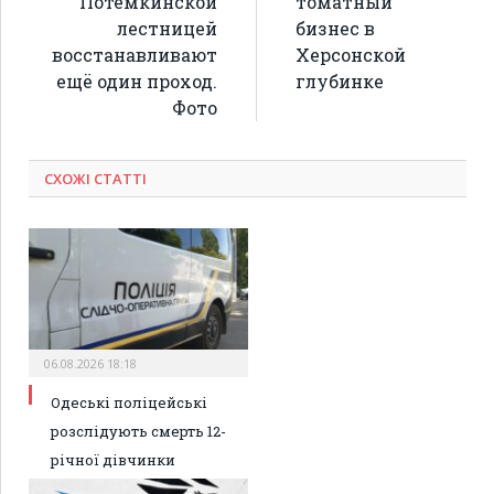
Потёмкинской
томатный
лестницей
бизнес в
восстанавливают
Херсонской
ещё один проход.
глубинке
Фото
СХОЖІ СТАТТІ
06.08.2026 18:18
Одеські поліцейські
розслідують смерть 12-
річної дівчинки