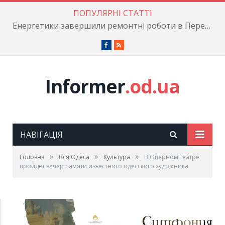
ПОПУЛЯРНІ СТАТТІ
Енергетики завершили ремонтні роботи в Пересипському районі
Facebook
RSS
Informer
.od.ua
НАВІГАЦІЯ
»
»
»
Головна
Вся Одеса
Культура
В Оперном театре
пройдет вечер памяти известного одесского художника