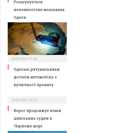
Розшукується
неповнолітня мешканка
Одеси
06.08.2026 11:28
Одеські рятувальники
дістали автомобіль з
вуличного провалу
06.08.2026 10:05
Ворог продовжує атаки
цивільних суден в
Чорному морі