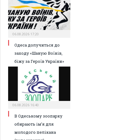
06.08.2026 17:20
Одеса долучиться до
заходу «Шаную Воїнів,
біжу за Героїв України»
06.08.2026 16:40
В Одеському зоопарку
обирають ім’я для
молодого пелікана