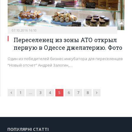
07.10.2016 16:10
Переселенец из зоны АТО открыл
первую в Одессе джелатерию. Фото
Один из победителей бизнес-инкубатора для переселенцев
“Новый отсчет” Андрей Залогин,…
Попередня
Наступна
1
…
3
4
5
6
7
8
ПОПУЛЯРНІ СТАТТІ