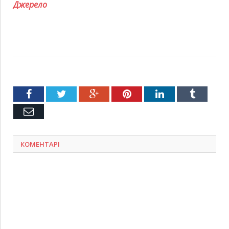
Джерело
Facebook
Twitter
Google+
Pinterest
LinkedIn
Tumblr
Емейл
КОМЕНТАРІ