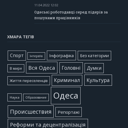
11.04.2022 12:02
Одеські роботодавці серед лідерів за
пошуками працівників
ХМАРА ТЕГІВ
Cпорт
Інфографіка
Без категории
Інтерв'ю
Вся Одеса
Головні
Думки
В мире
Культура
Криминал
Життя переселенців
Одеса
Наука
Образование
Происшествия
Репортажі
Реформи та децентралізація