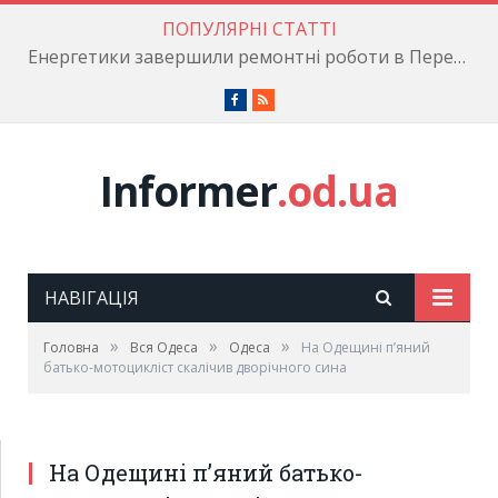
ПОПУЛЯРНІ СТАТТІ
Енергетики завершили ремонтні роботи в Пересипському районі
Facebook
RSS
Informer
.od.ua
НАВІГАЦІЯ
»
»
»
Головна
Вся Одеса
Одеса
На Одещині п’яний
батько-мотоцикліст скалічив дворічного сина
На Одещині п’яний батько-