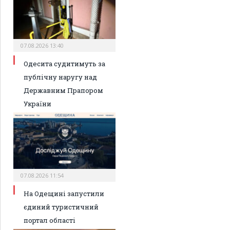
07.08.2026 13:40
Одесита судитимуть за
публічну наругу над
Державним Прапором
України
07.08.2026 11:54
На Одещині запустили
єдиний туристичний
портал області