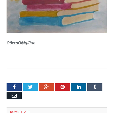
ОдесаОфіційно
Facebook
Twitter
Google+
Pinterest
LinkedIn
Tumblr
Емейл
КОМЕНТАРІ