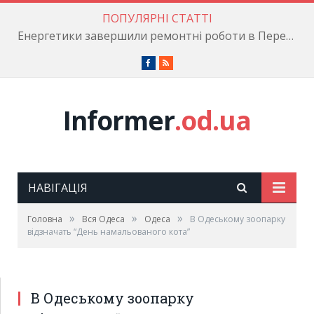
ПОПУЛЯРНІ СТАТТІ
Енергетики завершили ремонтні роботи в Пересипському районі
Facebook
RSS
Informer
.od.ua
НАВІГАЦІЯ
»
»
»
Головна
Вся Одеса
Одеса
В Одеському зоопарку
відзначать “День намальованого кота”
В Одеському зоопарку