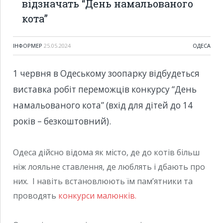
відзначать “День намальованого
кота”
ІНФОРМЕР
25.05.2024
ОДЕСА
1 червня в Одеському зоопарку відбудеться
виставка робіт переможців конкурсу “День
намальованого кота” (вхід для дітей до 14
років – безкоштовний).
Одеса дійсно відома як місто, де до котів більш
ніж лояльне ставлення, де люблять і дбають про
них. І навіть встановлюють їм пам’ятники та
проводять
конкурси малюнків.