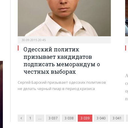
30.09.2015 20:45
Одесский политик
призывает кандидатов
подписать меморандум о
честных выборах
А
Сергей Барский призывает одесских политиков
с
не делать черный пиар в период кризиса
о
п
Попередня
1
…
3 037
3 038
3 039
3 040
3 041