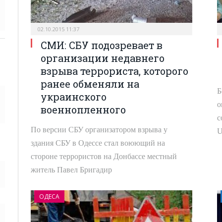
02.10.2015 11:37
СМИ: СБУ подозревает в
организации недавнего
взрыва террориста, которого
ранее обменяли на
Б
украинского
о
военнопленного
с
По версии СБУ организатором взрыва у
U
здания СБУ в Одессе стал воюющий на
стороне террористов на Донбассе местный
житель Павел Бригадир
ОДЕСА