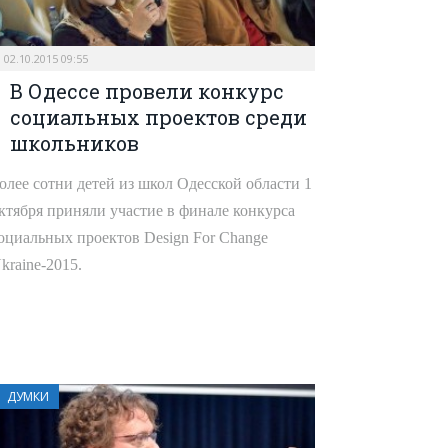
02.10.2015 09:55
В Одессе провели конкурс
социальных проектов среди
школьников
олее сотни детей из школ Одесской области 1
ктября приняли участие в финале конкурса
оциальных проектов Design For Change
kraine-2015.
ДУМКИ