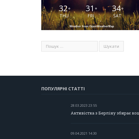
32
31
34
°
°
°
THU
FRI
SAT
Weather from OpenWeatherMap
ПОПУЛЯРНІ СТАТТІ
28.03.2023 23:55
Активістка з Берліну збирає ко
09.04.2021 14:30