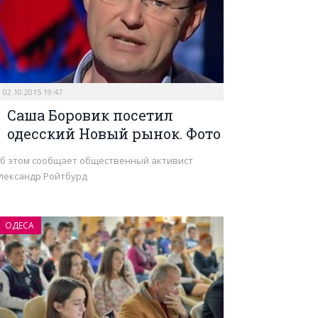
02.10.2015 19:47
Саша Боровик посетил
одесский Новый рынок. Фото
б этом сообщает общественный активист
лександр Ройтбурд
ОДЕСА