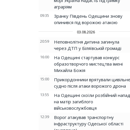
морі Україна надасть підтримку
аграріям
09:35
Зранку Південь Одещини знову
опинився під ворожою атакою
03.08.2026
20:59
Неповнолітня дитина загинула
через ДТП у Біляївській громаді
16:00
На Одещині стартував конкурс
образотворчого мистецтва імені
Михайла Божія
15:00
Прикордонники врятували цивільн
судно після атаки ворожого дрона
13:55
На Одещині скоїли розбійний напа
на матір загиблого
військовослужбовця
12:39
Ворог атакував транспортну
інфраструктуру Одеської області