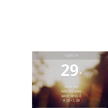
ОДЕССА
29
°
clear sky
44% humidity
wind: 4m/s E
H 29 • L 29