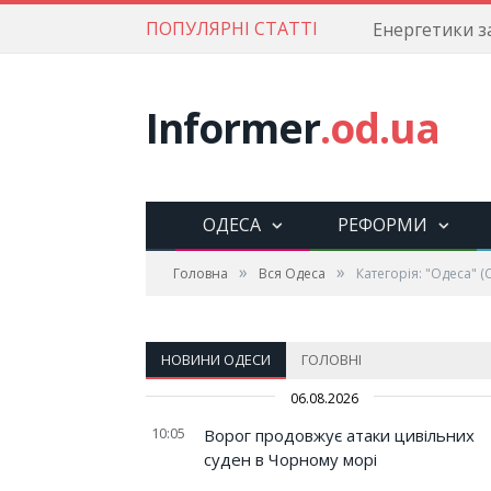
ПОПУЛЯРНІ СТАТТІ
Informer
.od.ua
ОДЕСА
РЕФОРМИ
»
»
Головна
Вся Одеса
Категорія: "Одеса"
(С
НОВИНИ ОДЕСИ
ГОЛОВНІ
06.08.2026
10:05
Ворог продовжує атаки цивільних
суден в Чорному морі