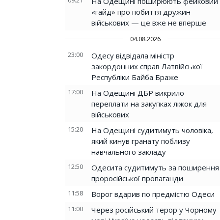
09:21
На Одещині поширюють фейковий
«гайд» про побиття дружин
військових — це вже не вперше
04.08.2026
23:00
Одесу відвідала міністр
закордонних справ Латвійської
Республіки Байба Браже
17:00
На Одещині ДБР викрило
переплати на закупках ліжок для
військових
15:20
На Одещині судитимуть чоловіка,
який кинув гранату поблизу
навчального закладу
12:50
Одесита судитимуть за поширення
проросійської пропаганди
11:58
Ворог вдарив по предмістю Одеси
11:00
Через російський терор у Чорному