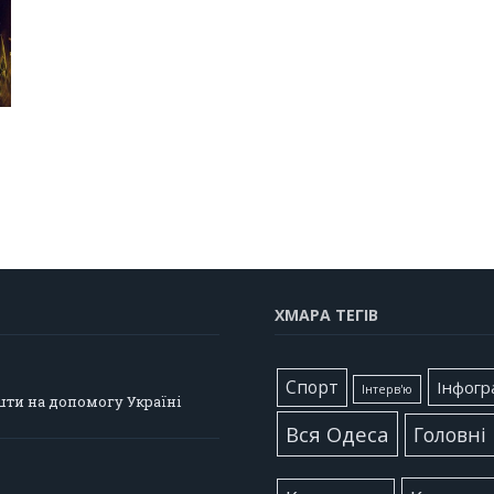
ХМАРА ТЕГІВ
Cпорт
Інфогр
Інтерв'ю
шти на допомогу Україні
Вся Одеса
Головні