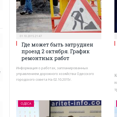
01.10.2015 21:47
Где может быть затруднен
проезд 2 октября. График
ремонтных работ
Информация о работах, запланированных
е
управлением дорожного хозяйства Одесского
К
городского совета На 02.10.2015г.
н
д
т
ОДЕСА