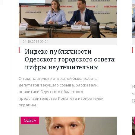
01.10.2015 00:04
Индекс публичности
Одесского городского совета:
цифры неутешительны
О том, насколько открытой была работа
депутатов текущего созыва, рассказали
В
аналитики Одесского областного
ч
представительства Комитета избирателей
В
Украины.
ОДЕСА