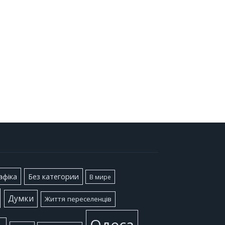
афіка
Без категории
В мире
Думки
Життя переселенців