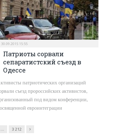
30.09.2015 15:55
Патриоты сорвали
сепаратистский съезд в
Одессе
ктивисты патриотических организаций
орвали съезд пророссийских активистов,
рганизованный под видом конференции,
освященной евроинтеграции
Наступна
…
3 212