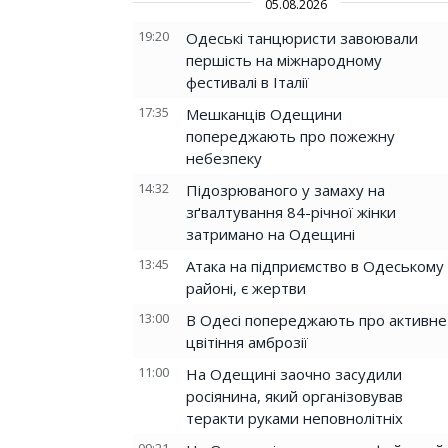
05.08.2026
19:20
Одеські танцюристи завоювали
першість на міжнародному
фестивалі в Італії
17:35
Мешканців Одещини
попереджають про пожежну
небезпеку
14:32
Підозрюваного у замаху на
зґвалтування 84-річної жінки
затримано на Одещині
13:45
Атака на підприємство в Одеському
районі, є жертви
13:00
В Одесі попереджають про активне
цвітіння амброзії
11:00
На Одещині заочно засудили
росіянина, який організовував
теракти руками неповнолітніх