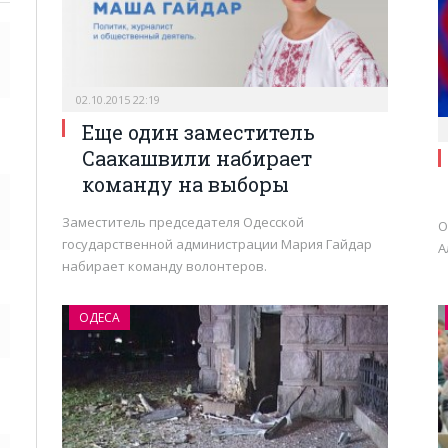
02.10.2015 22:19
Еще один заместитель
Саакашвили набирает
команду на выборы
Заместитель председателя Одесской
О
государственной администрации Мария Гайдар
А
набирает команду волонтеров.
ОДЕСА