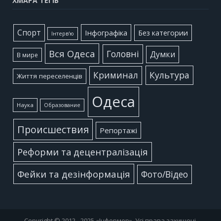
ХМАРА ТЕГІВ
Cпорт
Інфографіка
Без категории
Інтерв'ю
Вся Одеса
Головні
Думки
В мире
Культура
Криминал
Життя переселенців
Одеса
Наука
Образование
Происшествия
Репортажі
Реформи та децентралізація
Фейки та дезінформація
Фото/Відео
Copyright © 2012 - 2025 «Інформер». Усі права захищені.