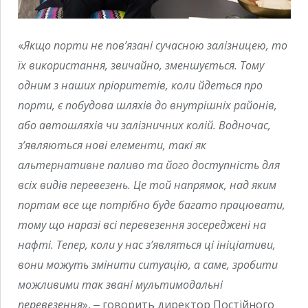
«
Якщо порти не пов’язані сучасною залізницею, то
їх використання, звичайно, зменшується. Тому
одним з наших пріоритетів, коли йдеться про
порти, є побудова шляхів до внутрішніх районів,
або автошляхів чи залізничних колій. Водночас,
з’являються нові елементи, такі як
альтернативне паливо та його доступність для
всіх видів перевезень. Це той напрямок, над яким
портам все ще потрібно буде багато працювати,
тому що наразі всі перевезення зосереджені на
нафті. Тепер, коли у нас з’являться ці ініціативи,
вони можуть змінити ситуацію, а саме, зробити
можливими так звані мультимодальні
перевезення
», ‒ говорить директор Постійного