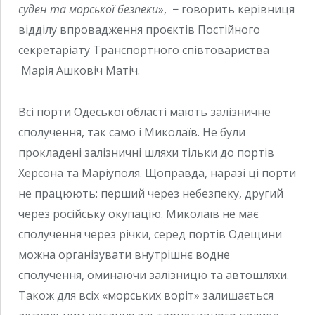
суден та морсько
ї
безпеки
», − говорить керівниця
відділу впровадження проєктів Постійного
секретаріату Транспортного співтовариства
Марія Ашковіч Матіч.
Всі порти Одеської області мають залізничне
сполучення, так само і Миколаїв. Не були
прокладені залізничні шляхи тільки до портів
Херсона та Маріуполя. Щоправда, наразі ці порти
не працюють: перший через небезпеку, другий
через російську окупацію. Миколаїв не має
сполучення через річки, серед портів Одещини
можна організувати внутрішнє водне
сполучення, оминаючи залізницю та автошляхи.
Також для всіх «морських воріт» залишається