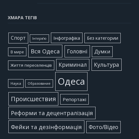
ХМАРА ТЕГІВ
Cпорт
Інфографіка
Без категории
Інтерв'ю
Вся Одеса
Головні
Думки
В мире
Культура
Криминал
Життя переселенців
Одеса
Наука
Образование
Происшествия
Репортажі
Реформи та децентралізація
Фейки та дезінформація
Фото/Відео