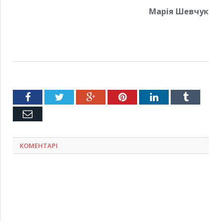
Марія Шевчук
Facebook
Twitter
Google+
Pinterest
LinkedIn
Tumblr
Емейл
КОМЕНТАРІ