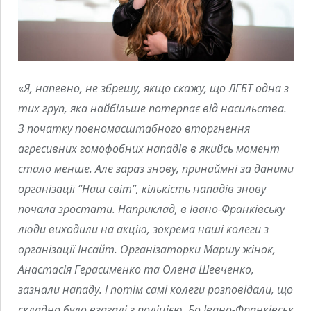
«
Я, напевно, не збрешу, якщо скажу, що ЛГБТ одна з
тих груп, яка найбільше потерпає від насильства.
З початку повномасштабного вторгнення
агресивних гомофобних нападів в якийсь момент
стало менше. Але зараз знову, принаймні за даними
організації “Наш світ”, кількість нападів знову
почала зростати. Наприклад, в Івано-Франківську
люди виходили на акцію, зокрема наші колеги з
організації Інсайт. Організаторки Маршу жінок,
Анастасія Герасименко та Олена Шевченко,
зазнали нападу. І потім самі колеги розповідали, що
складно було взагалі з поліцією. Бо Івано-Франківськ