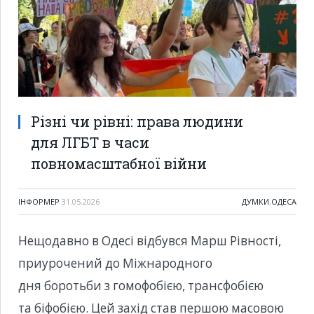
Різні чи рівні: права людини
для ЛГБТ в часи
повномасштабної війни
ІНФОРМЕР
31.05.2026
ДУМКИ
,
ОДЕСА
Нещодавно в Одесі відбувся Марш Рівності,
приурочений до Міжнародного
дня боротьби з гомофобією, трансфобією
та біфобією. Цей захід став першою масовою