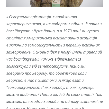
«
Сексуальна орієнтація є вродженою
характеристик
ою
, а не виб
о
р
ом
людини.
Її почали
досліджувати дуже давно, а в 1973 році минулого
століття Американська психіатрична асоціація
виключила гомосексуальність з переліку психічних
захворювань. Основна ідея в чому? Вчені тривалий
час досліджували, чим же відрізняються
гомосексуали від гетеросексуалів. Якщо ми
говоримо про хворобу, то обов’язково коли
хворіємо, в нас є симптоми. А якщо взяти
“гомосексуальність” як хворобу, то які критерії
можна виділити? Потяг людей до своєї статі? Так,
можемо, але жодна хвороба на одному симптомі не
базується. Немає клінічної картини, яка б