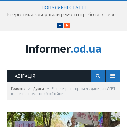
ПОПУЛЯРНІ СТАТТІ
Енергетики завершили ремонтні роботи в Пересипському районі
Facebook
RSS
Informer
.od.ua
НАВІГАЦІЯ
»
»
Головна
Думки
Різні чи рівні: права людини для ЛГБТ
в часи повномасштабної війни