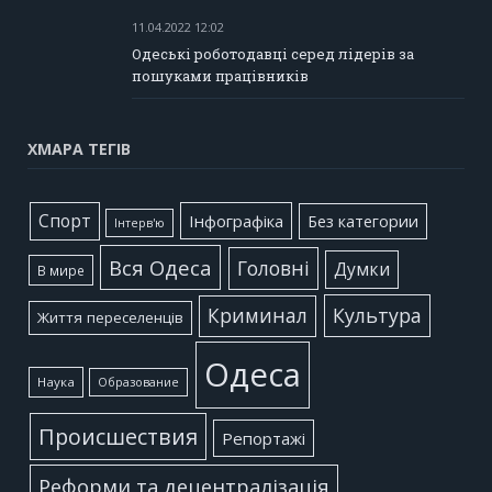
11.04.2022 12:02
Одеські роботодавці серед лідерів за
пошуками працівників
ХМАРА ТЕГІВ
Cпорт
Інфографіка
Без категории
Інтерв'ю
Вся Одеса
Головні
Думки
В мире
Культура
Криминал
Життя переселенців
Одеса
Наука
Образование
Происшествия
Репортажі
Реформи та децентралізація