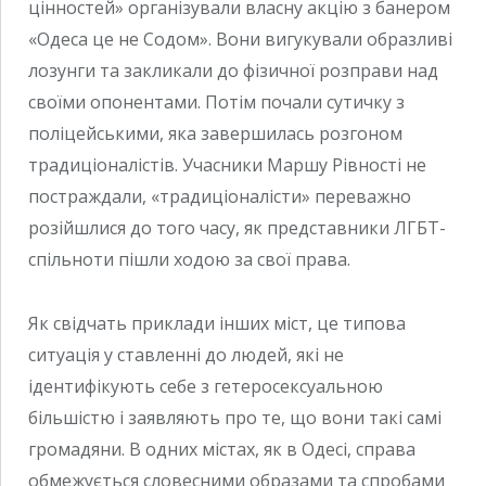
цінностей» організували власну акцію з банером
«Одеса це не Содом». Вони вигукували образливі
лозунги та закликали до фізичної розправи над
своїми опонентами. Потім почали сутичку з
поліцейськими, яка завершилась розгоном
традиціоналістів. Учасники Маршу Рівності не
постраждали, «традиціоналісти» переважно
розійшлися до того часу, як представники ЛГБТ-
спільноти пішли ходою за свої права.
Як свідчать приклади інших міст, це типова
ситуація у ставленні до людей, які не
ідентифікують себе з гетеросексуальною
більшістю і заявляють про те, що вони такі самі
громадяни. В одних містах, як в Одесі, справа
обмежується словесними образами та спробами