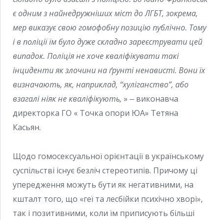
є одним з найнедружніших міст до ЛГБТ, зокрема,
мер виказує свою гомофобну позицію публічно. Тому
і в поліції їм було дуже складно зареєструвати цей
випадок. Поліція не хоче кваліфікувати такі
інциденти як злочини на ґрунті ненависті. Вони їх
визначають, як, наприклад, “хуліганство”, або
взагалі ніяк не кваліфікують,
» ‒ виконавча
директорка ГО « Точка опори ЮА» Тетяна
Касьян.
Щодо гомосексуальної орієнтації в українському
суспільстві існує безліч стереотипів. Причому ці
упередження можуть бути як негативними, на
кшталт того, що «геї та лесбійки психічно хворі»,
так і позитивними, коли їм приписують більші