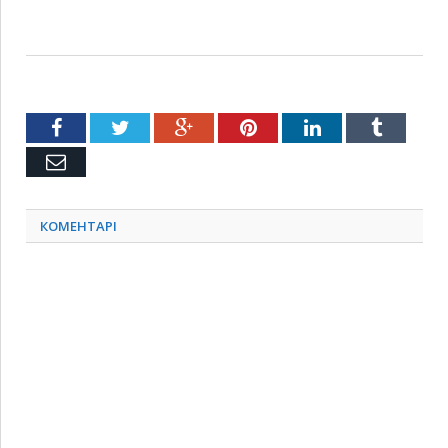
Facebook
Twitter
Google+
Pinterest
LinkedIn
Tumblr
Емейл
КОМЕНТАРІ