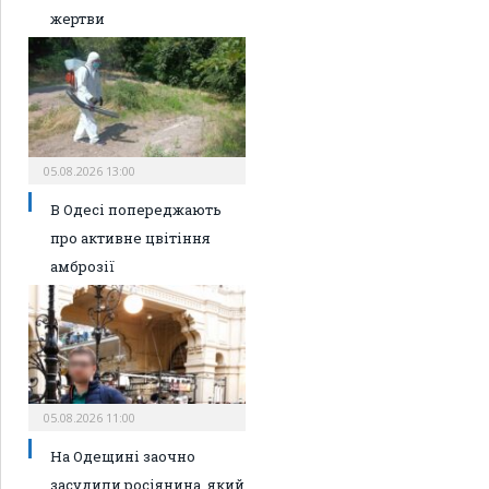
жертви
05.08.2026 13:00
В Одесі попереджають
про активне цвітіння
амброзії
05.08.2026 11:00
На Одещині заочно
засудили росіянина, який