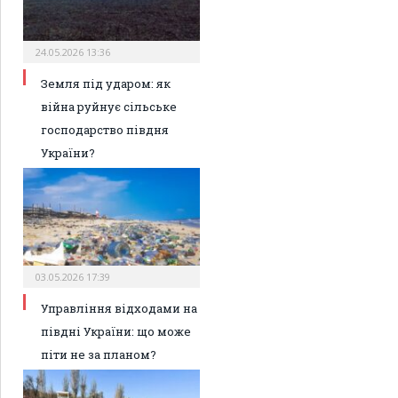
24.05.2026 13:36
Земля під ударом: як
війна руйнує сільське
господарство півдня
України?
03.05.2026 17:39
Управління відходами на
півдні України: що може
піти не за планом?