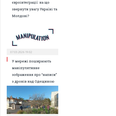
євроінтеграції: на що
звернути увагу Україні та
Молдові?
07.03.2026 19:02
У мережі поширюють
маніпулятивне
зображення про “написи”
з дронів над Одещиною