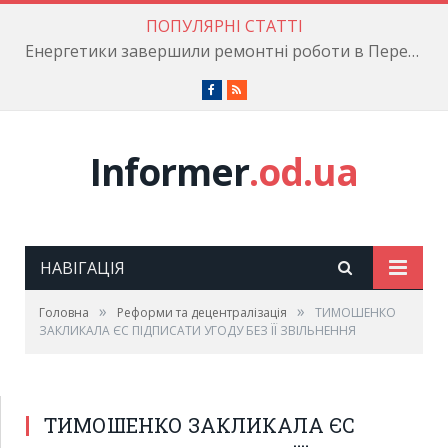
ПОПУЛЯРНІ СТАТТІ
Енергетики завершили ремонтні роботи в Пересипському районі
Facebook
RSS
Informer
.od.ua
НАВІГАЦІЯ
Екс-прем'єр Юлія Тимошенко закликає лідерів
об'єднаної Європи підписати Угоду про асоціацію з
»
»
Головна
Реформи та децентралізація
ТИМОШЕНКО
Україною, не висуваючи будь-яких умов, якщо
ЗАКЛИКАЛА ЄС ПІДПИСАТИ УГОДУ БЕЗ ЇЇ ЗВІЛЬНЕННЯ
президент Віктор Янукович ухвалить таке рішення.
ТИМОШЕНКО ЗАКЛИКАЛА ЄС