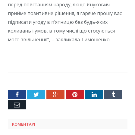
перед повстанням народу, якщо Янукович
прийме позитивне рішення, я гаряче прошу вас
підписати угоду в п’ятницю без будь-яких
коливань і умов, в тому числі що стосуються
мого звільнення”, – закликала Тимошенко.
Facebook
Twitter
Google+
Pinterest
LinkedIn
Tumblr
Емейл
КОМЕНТАРІ