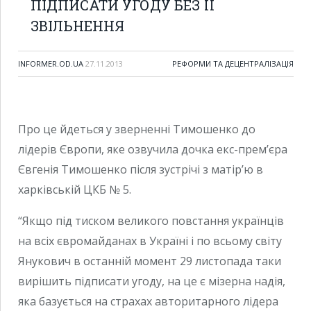
ПІДПИСАТИ УГОДУ БЕЗ ЇЇ
ЗВІЛЬНЕННЯ
INFORMER.OD.UA
27.11.2013
РЕФОРМИ ТА ДЕЦЕНТРАЛІЗАЦІЯ
Про це йдеться у зверненні Тимошенко до
лідерів Європи, яке озвучила дочка екс-прем’єра
Євгенія Тимошенко після зустрічі з матір’ю в
харківській ЦКБ № 5.
“Якщо під тиском великого повстання українців
на всіх євромайданах в Україні і по всьому світу
Янукович в останній момент 29 листопада таки
вирішить підписати угоду, на це є мізерна надія,
яка базується на страхах авторитарного лідера