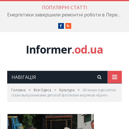
ПОПУЛЯРНІ СТАТТІ
Енергетики завершили ремонтні роботи в Пересипському районі
Facebook
RSS
Informer
.od.ua
НАВІГАЦІЯ
»
»
»
Головна
Вся Одеса
Культура
60 юных одесситов
стали выпускниками детской флотилии моряков «Бриг»