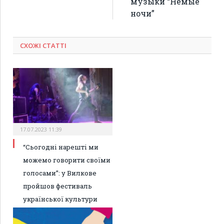
музыки “Немые
ночи”
СХОЖІ СТАТТІ
17.07.2023 11:39
“Сьогодні нарешті ми
можемо говорити своїми
голосами”: у Вилкове
пройшов фестиваль
української культури