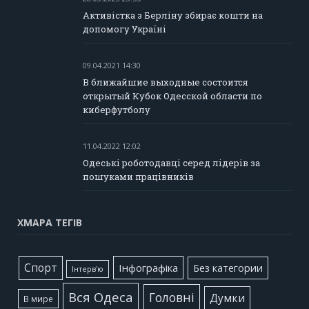
Активістка з Берліну збирає кошти на
допомогу Україні
09.04.2021 14:30
В ближайшие выходные состоится
открытый Кубок Одесской области по
киберфутболу
11.04.2022 12:02
Одеські роботодавці серед лідерів за
пошуками працівників
ХМАРА ТЕГІВ
Cпорт
Інфографіка
Без категории
Інтерв'ю
Вся Одеса
Головні
Думки
В мире