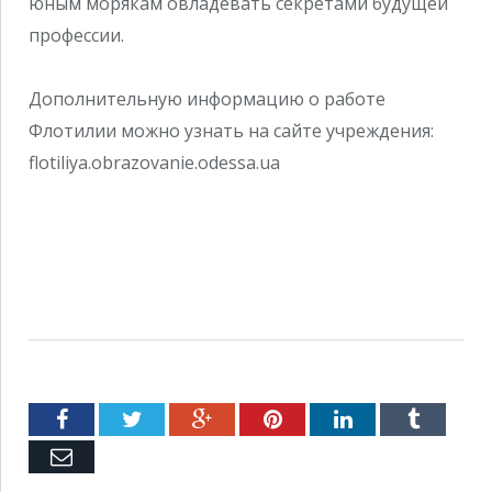
юным морякам овладевать секретами будущей
профессии.
Дополнительную информацию о работе
Флотилии можно узнать на сайте учреждения:
flotiliya.obrazovanie.odessa.ua
Facebook
Twitter
Google+
Pinterest
LinkedIn
Tumblr
Емейл