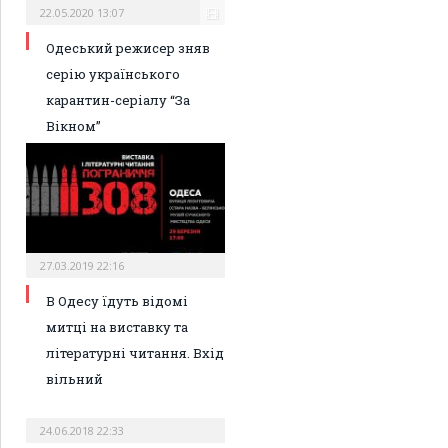
22.05.2020 13:07
Одеський режисер зняв
серію українського
карантин-серіалу “За
Вікном”
27.03.2019 22:16
В Одесу їдуть відомі
митці на виставку та
літературні читання. Вхід
вільний
24.06.2018 22:33