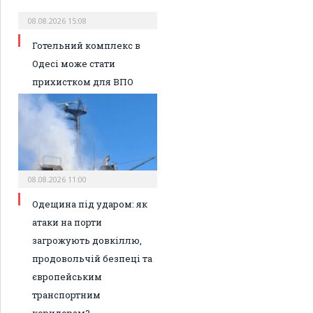
08.08.2026 15:08
Готельний комплекс в
Одесі може стати
прихистком для ВПО
08.08.2026 11:00
Одещина під ударом: як
атаки на порти
загрожують довкіллю,
продовольчій безпеці та
європейським
транспортним
коридорам?