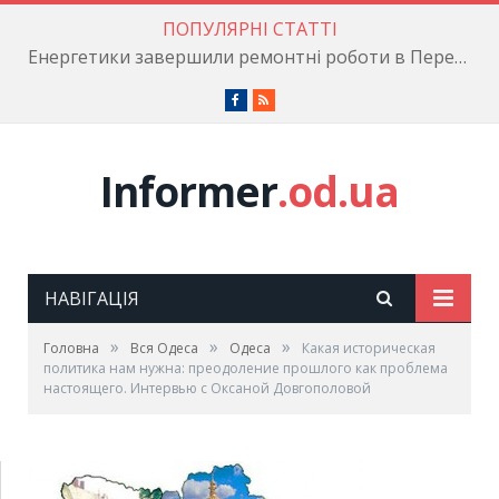
ПОПУЛЯРНІ СТАТТІ
Енергетики завершили ремонтні роботи в Пересипському районі
Facebook
RSS
Informer
.od.ua
НАВІГАЦІЯ
»
»
»
Головна
Вся Одеса
Одеса
Какая историческая
политика нам нужна: преодоление прошлого как проблема
настоящего. Интервью с Оксаной Довгополовой