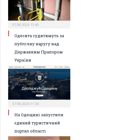
07.08.2026 13:40
Одесита судитимуть за
публічну наругу над
Державним Прапором
України
07.08.2026 11:54
На Одещині запустили
єдиний туристичний
портал області