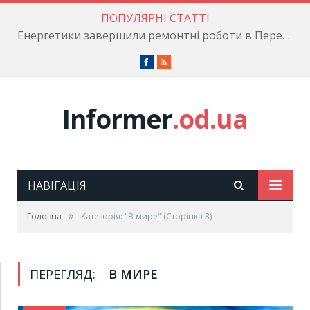
ПОПУЛЯРНІ СТАТТІ
Енергетики завершили ремонтні роботи в Пересипському районі
Facebook
RSS
Informer
.od.ua
НАВІГАЦІЯ
»
Головна
Категорія: "В мире"
(Сторінка 3)
ПЕРЕГЛЯД:
В МИРЕ