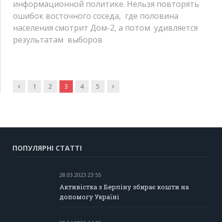
информационной политике. Нельзя повторять
ошибок восточного соседа,
где половина
населения смотрит Дом-2, а потом
удивляется
результатам
выборов
Попередня
Наступна
1
2
3
4
5
ПОПУЛЯРНІ СТАТТІ
28.03.2023 23:55
Активістка з Берліну збирає кошти на
допомогу Україні