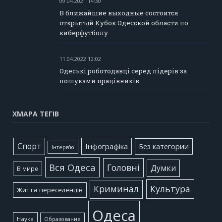
09.04.2021 14:30
В ближайшие выходные состоится
открытый Кубок Одесской области по
киберфутболу
11.04.2022 12:02
Одеські роботодавці серед лідерів за
пошуками працівників
ХМАРА ТЕГІВ
Cпорт
Інфографіка
Без категории
Інтерв'ю
Вся Одеса
Головні
Думки
В мире
Культура
Криминал
Життя переселенців
Одеса
Наука
Образование