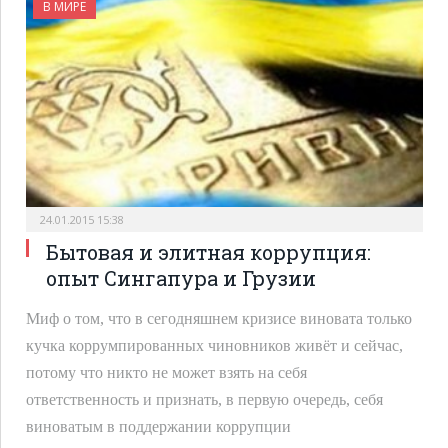
В МИРЕ
24.01.2015 15:38
Бытовая и элитная коррупция:
опыт Сингапура и Грузии
Миф о том, что в сегодняшнем кризисе виновата только
кучка коррумпированных чиновников живёт и сейчас,
потому что никто не может взять на себя
ответственность и признать, в первую очередь, себя
виноватым в поддержании коррупции